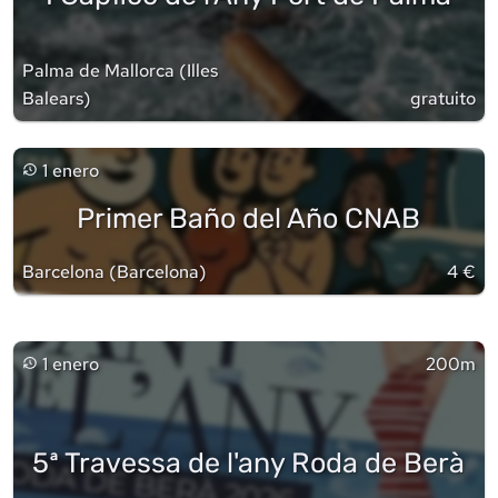
Palma de Mallorca
(
Illes
Balears
)
gratuito
1 enero
Primer Baño del Año CNAB
Barcelona
(
Barcelona
)
4 €
1 enero
200m
5ª Travessa de l'any Roda de Berà