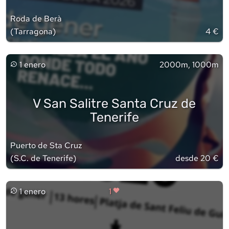
Roda de Berà
(
Tarragona
)
4 €
1 enero
2000m, 1000m
V San Salitre Santa Cruz de
Tenerife
Puerto de Sta Cruz
(
S.C. de Tenerife
)
desde 20 €
1 enero
1