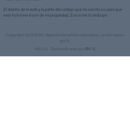
El diseño de la web y la parte del código que he escrito yo para que
esta funcione sí son de mi propiedad. Eso sí me lo atribuyo.
Copyright ©
2026
RV. Algunos derechos reservados, no me copies
porfa.
fv11.3.0 ·
Desarrollo web por
RV
🚀