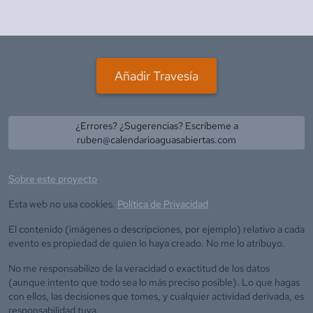
Añadir Travesía
¿Errores? ¿Sugerencias? Escríbeme a
ruben@calendarioaguasabiertas.com
Sobre este proyecto
Esta web no usa cookies.
Política de Privacidad
El contenido (imágenes o descripciones, por ejemplo) relativo a cada
evento es propiedad de quien lo haya creado. No me lo atribuyo.
No me responsabilizo de la veracidad o exactitud de los datos
(aunque intento que todo sea lo más preciso posible). Lo que hagas
con ellos, las decisiones que tomes, y cualquier actividad derivada, es
responsabilidad tuya.