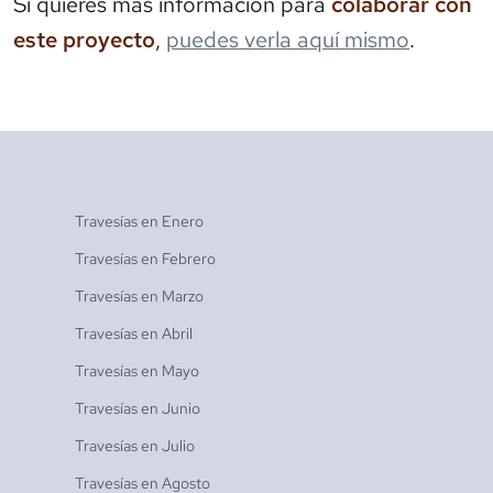
Si quieres más información para
colaborar con
este proyecto
,
puedes verla aquí mismo
.
Travesías en
Enero
Travesías en
Febrero
Travesías en
Marzo
Travesías en
Abril
Travesías en
Mayo
Travesías en
Junio
Travesías en
Julio
Travesías en
Agosto