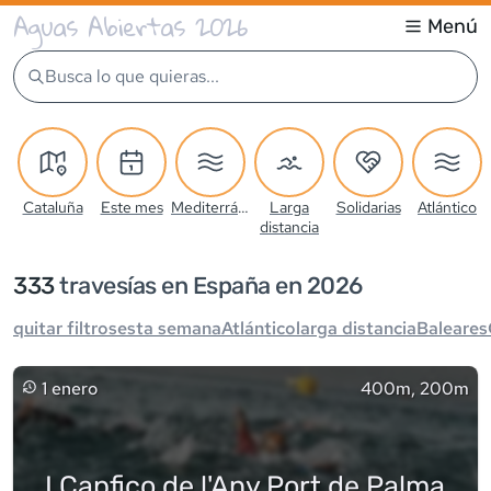
Aguas Abiertas 2026
Menú
Busca lo que quieras...
Cataluña
Este mes
Mediterráneo
Larga
Solidarias
Atlántico
distancia
333
travesía
s
en España en 2026
quitar filtros
esta semana
Atlántico
larga distancia
Baleares
1 enero
400m, 200m
I Capfico de l'Any Port de Palma