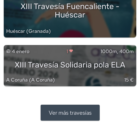
XIII Travesía Fuencaliente -
Huéscar
Huéscar
(
Granada
)
4 enero
1
1000m, 400m
XIII Travesía Solidaria pola ELA
A Coruña
(
A Coruña
)
15 €
Ver más travesías