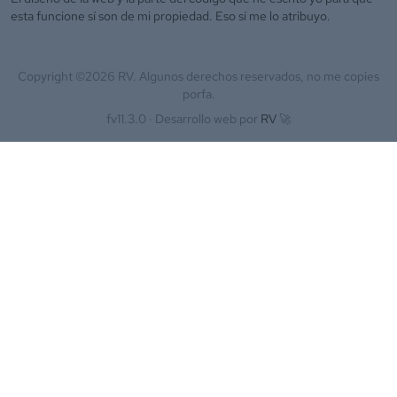
esta funcione sí son de mi propiedad. Eso sí me lo atribuyo.
Copyright ©
2026
RV. Algunos derechos reservados, no me copies
porfa.
fv11.3.0 ·
Desarrollo web por
RV
🚀