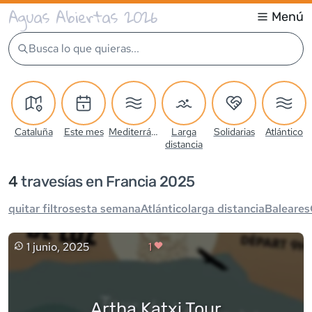
Aguas Abiertas 2026
Menú
Busca lo que quieras...
Cataluña
Este mes
Mediterráneo
Larga
Solidarias
Atlántico
distancia
4
travesía
s
en Francia 2025
quitar filtros
esta semana
Atlántico
larga distancia
Baleares
1 junio, 2025
1
Artha Katxi Tour