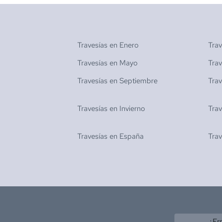
Travesías en
Enero
Tra
Travesías en
Mayo
Tra
Travesías en
Septiembre
Tra
Travesías en
Invierno
Tra
Travesías en
España
Tra
¿Er