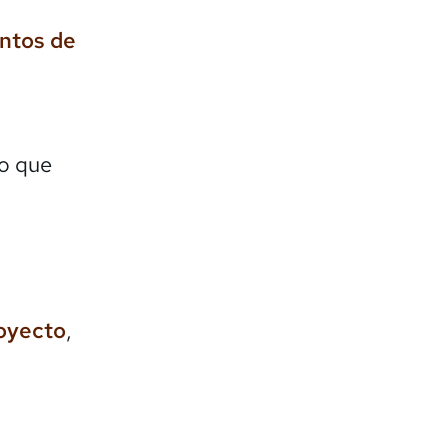
entos de
lo que
royecto
,