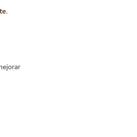
te
.
mejorar