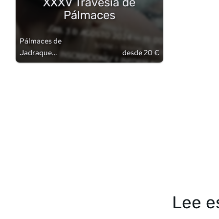
XXXV Travesía de
Pálmaces
Pálmaces de
Jadraque
desde 20 €
(
Guadalajara
)
Lee e