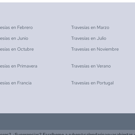
vesías en
Febrero
Travesías en
Marzo
vesías en
Junio
Travesías en
Julio
vesías en
Octubre
Travesías en
Noviembre
vesías en
Primavera
Travesías en
Verano
vesías en
Francia
Travesías en
Portugal
rores? ¿Sugerencias? Escríbeme a
ruben@calendarioaguasabiertas