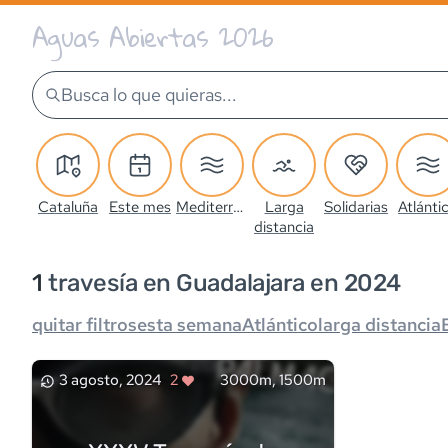
Aguas Abiertas 2026
Busca lo que quieras...
Cataluña
Este mes
Mediterráneo
Larga
Solidarias
Atlánti
distancia
1
travesía
en Guadalajara en 2024
quitar filtros
esta semana
Atlántico
larga distancia
3 agosto, 2024
2
3000m, 1500m