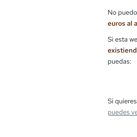
No puedo 
euros al 
Si esta w
existien
puedas:
Si quiere
puedes ve