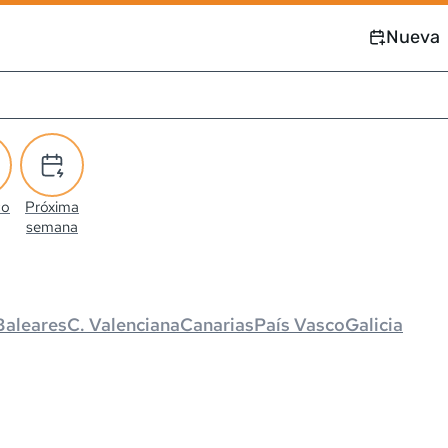
Nueva
co
Próxima
semana
Baleares
C. Valenciana
Canarias
País Vasco
Galicia