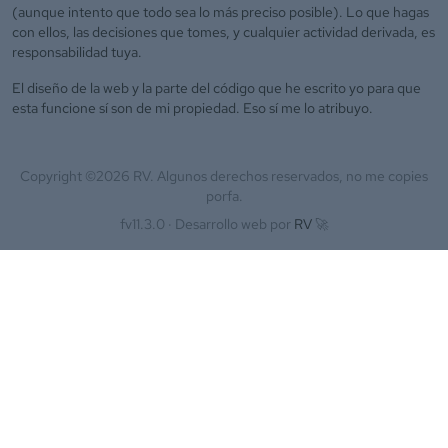
(aunque intento que todo sea lo más preciso posible). Lo que hagas
con ellos, las decisiones que tomes, y cualquier actividad derivada, es
responsabilidad tuya.
El diseño de la web y la parte del código que he escrito yo para que
esta funcione sí son de mi propiedad. Eso sí me lo atribuyo.
Copyright ©
2026
RV. Algunos derechos reservados, no me copies
porfa.
fv11.3.0 ·
Desarrollo web por
RV
🚀