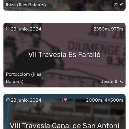
Ibiza
(
Illes Balears
)
22 €
23 junio, 2024
2350m, 975m
VII Travesía Es Faralló
Portocolom
(
Illes
Balears
)
desde 15 €
23 junio, 2024
1
2000m, 4×500m
VIII Travesía Canal de San Antoni