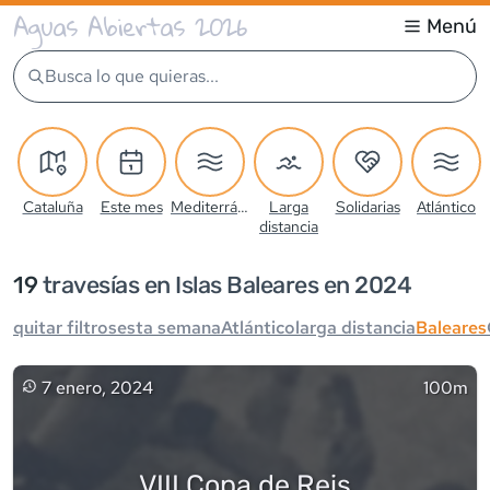
Aguas Abiertas 2026
Menú
Busca lo que quieras...
Cataluña
Este mes
Mediterráneo
Larga
Solidarias
Atlántico
distancia
19
travesía
s
en Islas Baleares en 2024
quitar filtros
esta semana
Atlántico
larga distancia
Baleares
7 enero, 2024
100m
VIII Copa de Reis