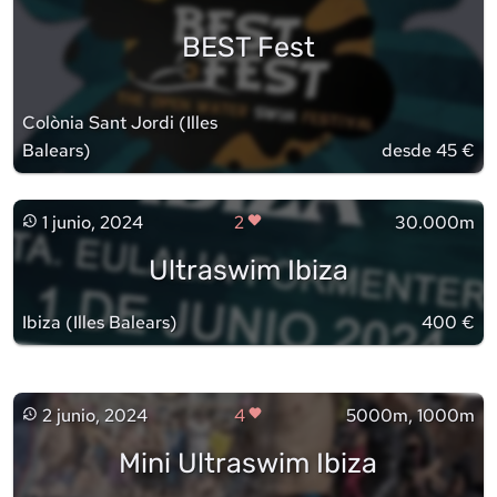
BEST Fest
Colònia Sant Jordi
(
Illes
Balears
)
desde 45 €
1 junio, 2024
2
30.000m
Ultraswim Ibiza
Ibiza
(
Illes Balears
)
400 €
2 junio, 2024
4
5000m, 1000m
Mini Ultraswim Ibiza