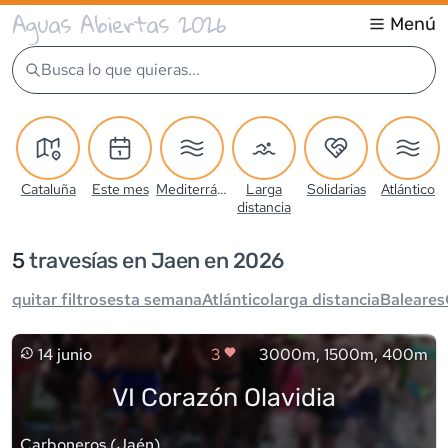
Aguas Abiertas 2026
Menú
Busca lo que quieras...
Cataluña
Este mes
Mediterráneo
Larga
Solidarias
Atlántico
distancia
5
travesía
s
en Jaen en 2026
quitar filtros
esta semana
Atlántico
larga distancia
Baleares
14 junio
3
3000m, 1500m, 400m
VI Corazón Olavidia
Carboneros
(
Jaén
)