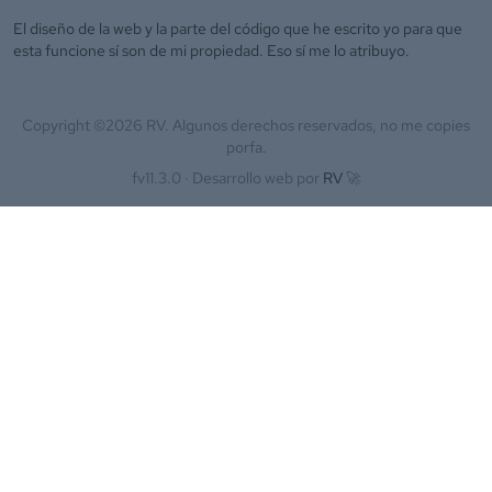
El diseño de la web y la parte del código que he escrito yo para que
esta funcione sí son de mi propiedad. Eso sí me lo atribuyo.
Copyright ©
2026
RV. Algunos derechos reservados, no me copies
porfa.
fv11.3.0 ·
Desarrollo web por
RV
🚀