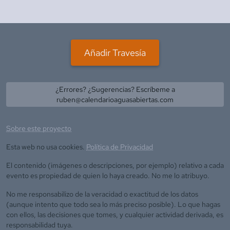
Añadir Travesía
¿Errores? ¿Sugerencias? Escríbeme a
ruben@calendarioaguasabiertas.com
Sobre este proyecto
Esta web no usa cookies.
Política de Privacidad
El contenido (imágenes o descripciones, por ejemplo) relativo a cada
evento es propiedad de quien lo haya creado. No me lo atribuyo.
No me responsabilizo de la veracidad o exactitud de los datos
(aunque intento que todo sea lo más preciso posible). Lo que hagas
con ellos, las decisiones que tomes, y cualquier actividad derivada, es
responsabilidad tuya.