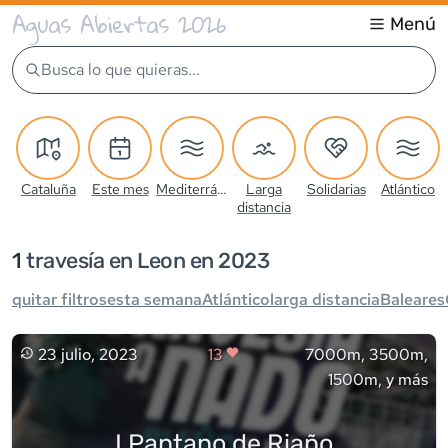
Aguas Abiertas 2026
Menú
Busca lo que quieras...
Cataluña
Este mes
Mediterráneo
Larga
Solidarias
Atlántico
distancia
1
travesía
en Leon en 2023
quitar filtros
esta semana
Atlántico
larga distancia
Baleares
23 julio, 2023
13
7000m, 3500m,
1500m, y más
I Pantano de Riaño