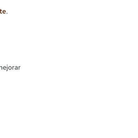
te
.
mejorar