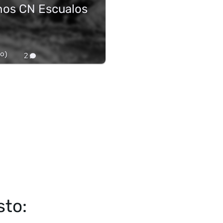
nos CN Escualos
o
)
2
sto: