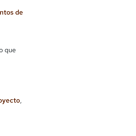
entos de
lo que
royecto
,