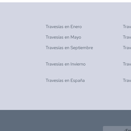
Travesías en
Enero
Tra
Travesías en
Mayo
Tra
Travesías en
Septiembre
Tra
Travesías en
Invierno
Tra
Travesías en
España
Tra
¿Er