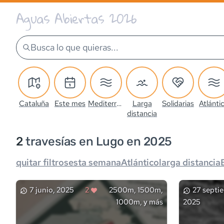
Aguas Abiertas 2026
Busca lo que quieras...
Cataluña
Este mes
Mediterráneo
Larga
Solidarias
Atlánti
distancia
2
travesía
s
en Lugo en 2025
quitar filtros
esta semana
Atlántico
larga distancia
7 junio, 2025
2
2500m, 1500m,
27 septi
1000m, y más
2025