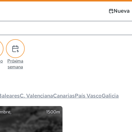
Nueva
co
Próxima
semana
Baleares
C. Valenciana
Canarias
País Vasco
Galicia
embre,
1500m