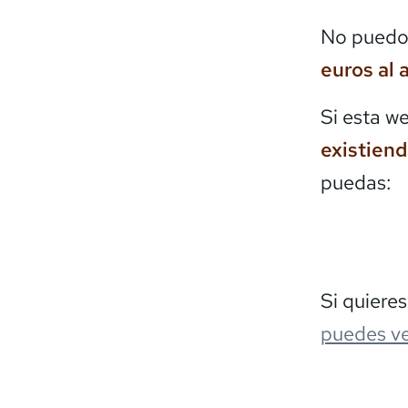
No puedo 
euros al 
Si esta w
existien
puedas:
Si quiere
puedes ve