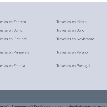
vesías en
Febrero
Travesías en
Marzo
vesías en
Junio
Travesías en
Julio
vesías en
Octubre
Travesías en
Noviembre
vesías en
Primavera
Travesías en
Verano
vesías en
Francia
Travesías en
Portugal
rores? ¿Sugerencias? Escríbeme a
ruben@calendarioaguasabiertas