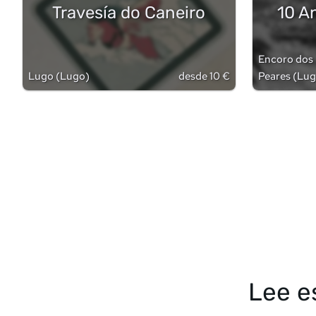
Travesía do Caneiro
10 A
Encoro dos
Lugo
(
Lugo
)
desde 10 €
Peares
(
Lug
Lee e