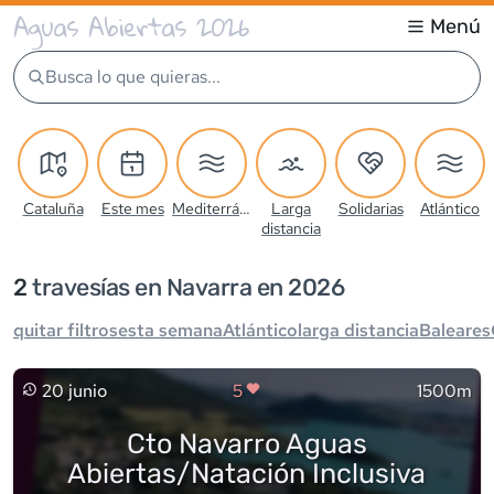
Aguas Abiertas 2026
Menú
Busca lo que quieras...
Cataluña
Este mes
Mediterráneo
Larga
Solidarias
Atlántico
distancia
2
travesía
s
en Navarra en 2026
quitar filtros
esta semana
Atlántico
larga distancia
Baleares
20 junio
5
1500m
Cto Navarro Aguas
Abiertas/Natación Inclusiva