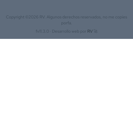
Copyright ©
2026
RV. Algunos derechos reservados, no me copies
porfa.
fv11.3.0 ·
Desarrollo web por
RV
🚀