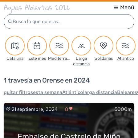
Aguas Abiertas 2026
Menú
Busca lo que quieras...
Cataluña
Este mes
Mediterráneo
Larga
Solidarias
Atlántico
distancia
1
travesía
en Orense en 2024
quitar filtros
esta semana
Atlántico
larga distancia
Baleares
21 septiembre, 2024
8
5000m
Embalse de Castrelo de Miño