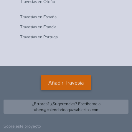
Travesías en
Otoño
Travesías en
España
Travesías en
Francia
Travesías en
Portugal
Añadir Travesía
¿Errores? ¿Sugerencias? Escríbeme a
ruben@calendarioaguasabiertas.com
Sobre este proyecto