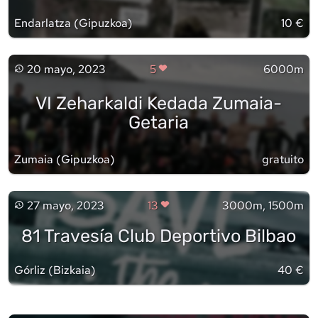
Endarlatza
(
Gipuzkoa
)
10 €
20 mayo, 2023
5
6000m
VI Zeharkaldi Kedada Zumaia-
Getaria
Zumaia
(
Gipuzkoa
)
gratuito
27 mayo, 2023
13
3000m, 1500m
81 Travesía Club Deportivo Bilbao
Górliz
(
Bizkaia
)
40 €