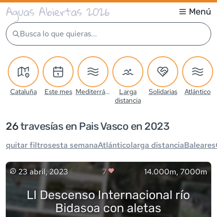
Aguas Abiertas 2026
Menú
Busca lo que quieras...
Cataluña
Este mes
Mediterráneo
Larga
Solidarias
Atlántico
distancia
26
travesía
s
en Pais Vasco en 2023
quitar filtros
esta semana
Atlántico
larga distancia
Baleares
23 abril, 2023
7
14.000m, 7000m
LI Descenso Internacional río
Bidasoa con aletas