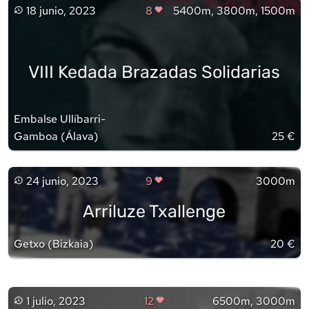
18 junio, 2023
8
5400m, 3800m, 1500m
VIII Kedada Brazadas Solidarias
Embalse Ullíbarri-
Gamboa
(
Álava
)
25 €
24 junio, 2023
9
3000m
Arriluze Txallenge
Getxo
(
Bizkaia
)
20 €
1 julio, 2023
12
6500m, 3000m