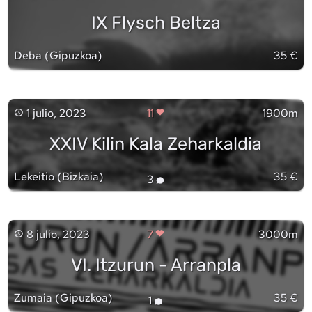
IX Flysch Beltza
Deba
(
Gipuzkoa
)
35 €
1 julio, 2023
11
1900m
XXIV Kilin Kala Zeharkaldia
Lekeitio
(
Bizkaia
)
35 €
3
8 julio, 2023
7
3000m
VI. Itzurun - Arranpla
Zumaia
(
Gipuzkoa
)
35 €
1