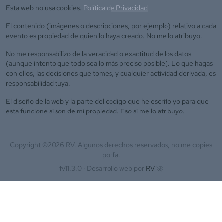
Esta web no usa cookies.
Política de Privacidad
El contenido (imágenes o descripciones, por ejemplo) relativo a cada
evento es propiedad de quien lo haya creado. No me lo atribuyo.
No me responsabilizo de la veracidad o exactitud de los datos
(aunque intento que todo sea lo más preciso posible). Lo que hagas
con ellos, las decisiones que tomes, y cualquier actividad derivada, es
responsabilidad tuya.
El diseño de la web y la parte del código que he escrito yo para que
esta funcione sí son de mi propiedad. Eso sí me lo atribuyo.
Copyright ©
2026
RV. Algunos derechos reservados, no me copies
porfa.
fv11.3.0 ·
Desarrollo web por
RV
🚀