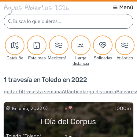
Aguas Abiertas 2026
Menú
Busca lo que quieras...
Cataluña
Este mes
Mediterráneo
Larga
Solidarias
Atlántico
distancia
1
travesía
en Toledo en 2022
quitar filtros
esta semana
Atlántico
larga distancia
Baleares
16 junio, 2022
8
1000m
I Día del Corpus
Toledo
(
Toledo
)