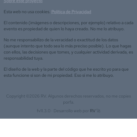
Sobre este proyecto
Esta web no usa cookies.
Política de Privacidad
El contenido (imágenes o descripciones, por ejemplo) relativo a cada
evento es propiedad de quien lo haya creado. No me lo atribuyo.
No me responsabilizo de la veracidad o exactitud de los datos
(aunque intento que todo sea lo más preciso posible). Lo que hagas
con ellos, las decisiones que tomes, y cualquier actividad derivada, es
responsabilidad tuya.
El diseño de la web y la parte del código que he escrito yo para que
esta funcione sí son de mi propiedad. Eso sí me lo atribuyo.
Copyright ©
2026
RV. Algunos derechos reservados, no me copies
porfa.
fv11.3.0 ·
Desarrollo web por
RV
🚀