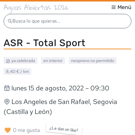
Aguas Abiertas 2026
Menú
Busca lo que quieras...
ASR - Total Sport
ya celebrada
en interior
neopreno
no permitido
8,40 €
/ km
lunes 15 de agosto, 2022
– 09:30
Los Angeles de San Rafael
, Segovia
(Castilla y León)
¿Le das un like?
0
me gusta