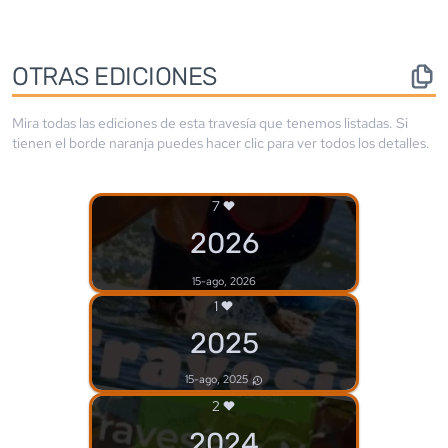
OTRAS EDICIONES
Mira todas las ediciones de esta travesía que tenemos listadas. Si
tienen el borde
naranja
puedes hacer clic para ver todos los detalles.
7
2026
15-ago, 2026
1
2025
15-ago, 2025
2
2024