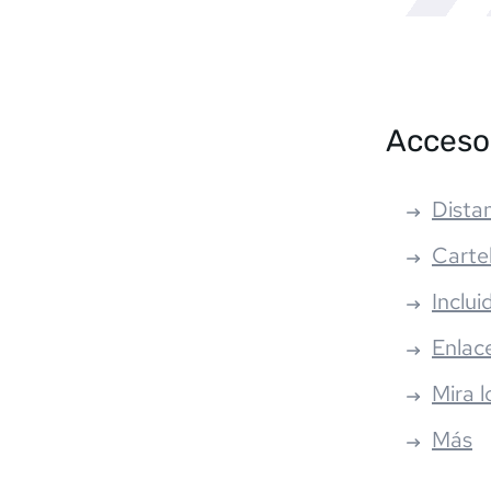
Acceso
Distan
Carte
Inclui
Enlac
Mira l
Más