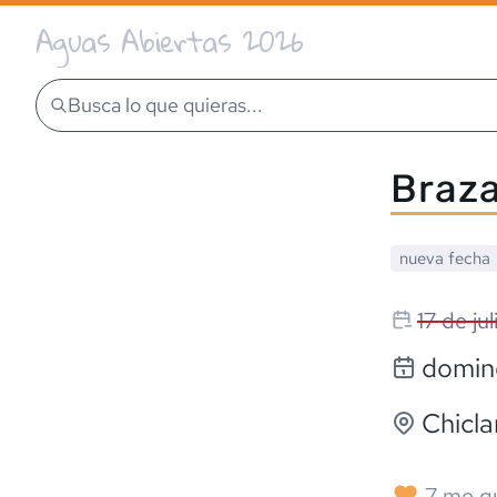
Aguas Abiertas 2026
Busca lo que quieras...
Braza
nueva fecha
17 de ju
doming
Chicla
7
me g