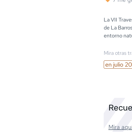
La VII Trave
de La Barros
entorno natu
Mira otras t
en
julio
20
Recue
Mira aquí