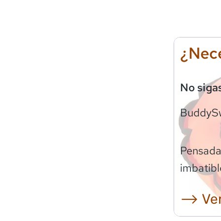
¿Nece
No siga
BuddyS
Pensadas
imbatibl
⟶ Ver