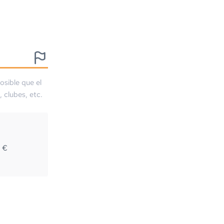
osible que el
, clubes, etc.
8
€