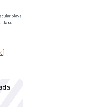
acular playa
d de su
6)
sada