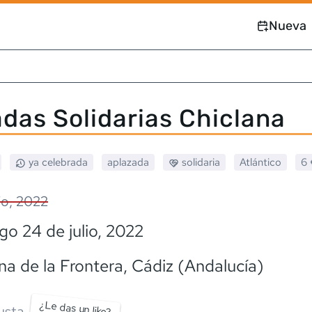
Nueva
das Solidarias Chiclana
ya celebrada
aplazada
solidaria
Atlántico
6 
lio, 2022
o 24 de julio, 2022
na de la Frontera
, Cádiz (Andalucía)
¿Le das un like?
usta