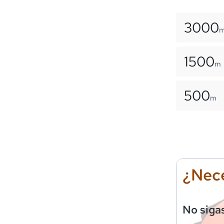
3000
1500
m
500
m
¿Nece
No siga