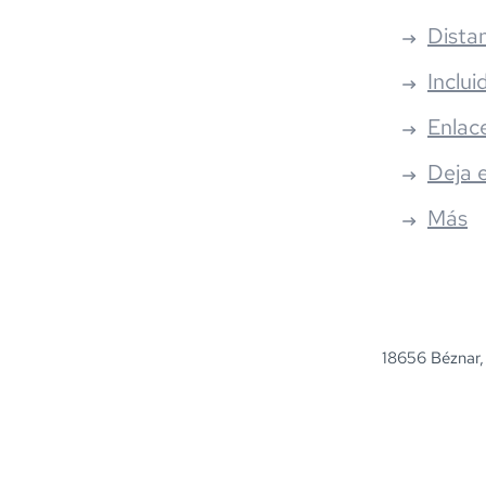
Distan
Inclui
Enlac
Deja 
Más
18656 Béznar,