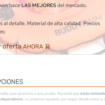
wim
hace
del mercado.
LAS MEJORES
 al detalle. Material de alta calidad. Precios
es:
 oferta
AHORA
PCIONES
talles para apuntarte a esta prueba. Recuerda que
estás visitand
independiente
, no podemos ayudarte con ningún detalle sobre tu i