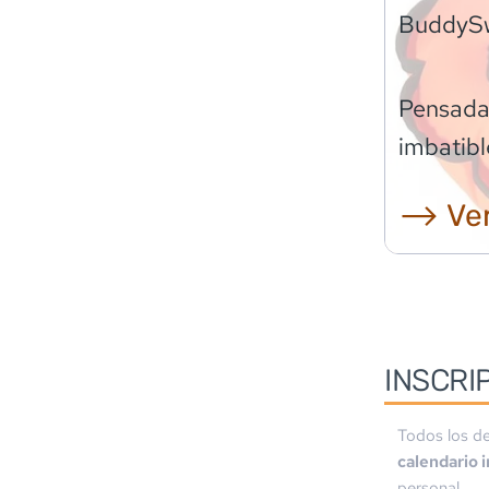
BuddyS
Pensadas
imbatibl
⟶ Ver
INSCRI
Todos los de
calendario 
personal.