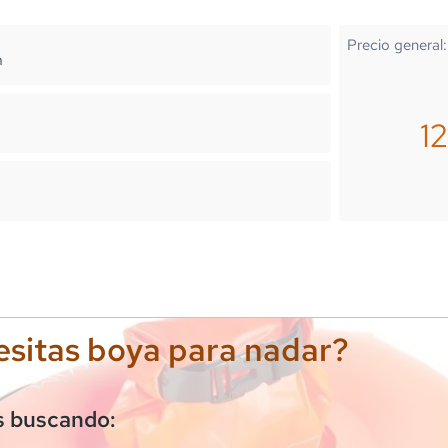
Precio general:
m
1
sitas boya para nadar?
s buscando: