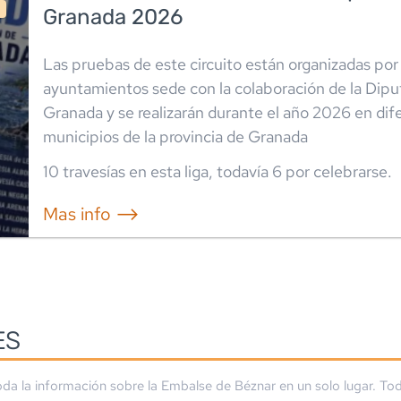
Granada 2026
Las pruebas de este circuito están organizadas por 
ayuntamientos sede con la colaboración de la Dipu
Granada y se realizarán durante el año 2026 en dif
municipios de la provincia de Granada
10
travesía
s
en esta liga
, todavía
6
por celebrarse.
Mas info ⟶
ES
da la información sobre la
Embalse de Béznar
en un solo lugar. To