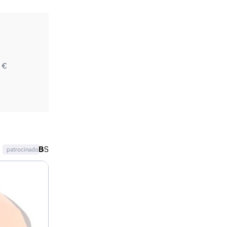
2
€
patrocinado