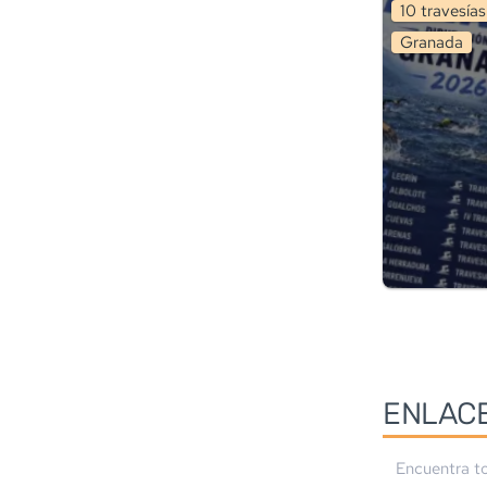
10
travesía
s
Granada
ENLAC
Encuentra to