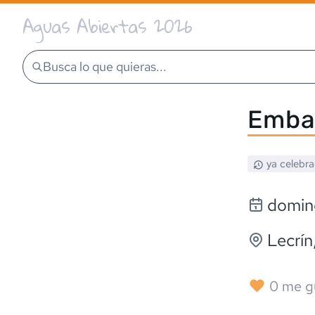
Aguas Abiertas 2026
Busca lo que quieras...
Emba
ya celebr
domin
Lecrín
0
me g