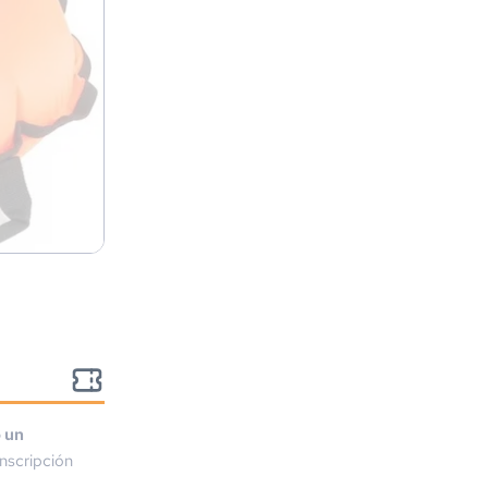
o un
nscripción