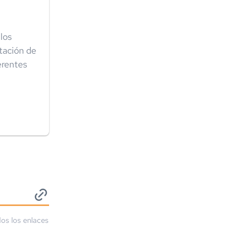
los
tación de
erentes
dos los enlaces