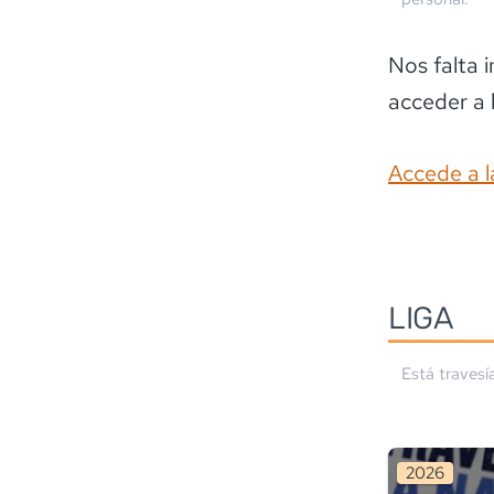
Nos falta 
acceder a 
Accede a l
LIGA
Está travesí
2026