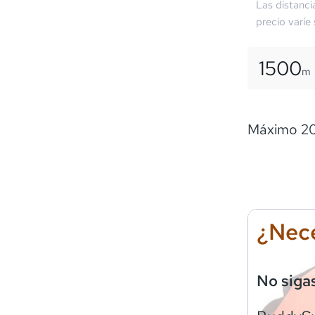
Las distanci
precio varíe
1500
m
Máximo 20
¿Nece
No siga