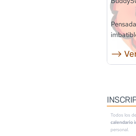
BuddyS
Pensadas
imbatibl
⟶ Ver
INSCRI
Todos los de
calendario 
personal.