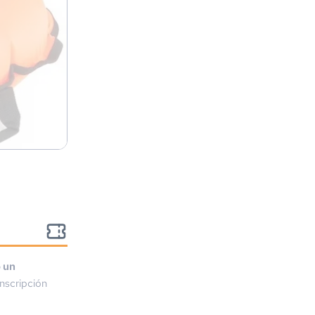
o un
nscripción