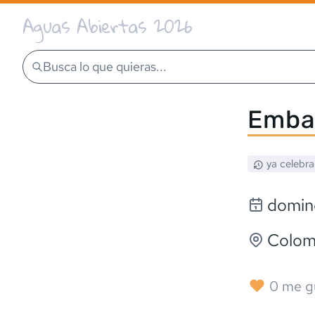
Aguas Abiertas 2026
Busca lo que quieras...
Emba
ya celebr
doming
Colom
0
me g