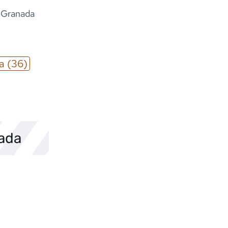
e Granada
a
(36)
sada