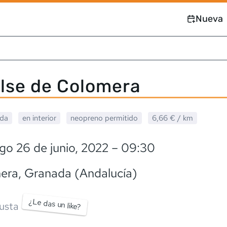
Nueva
lse de Colomera
ada
en interior
neopreno
permitido
6,66 €
/ km
o 26 de junio, 2022
– 09:30
era
, Granada (Andalucía)
¿Le das un like?
usta