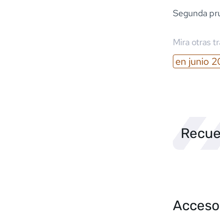
Segunda pru
Mira otras t
en
junio
2
Recue
Acceso