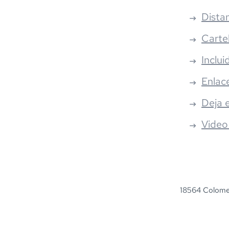
Distan
Carte
Inclui
Enlac
Deja 
Video
18564 Colome