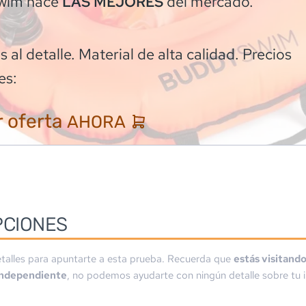
wim
hace
del mercado.
LAS MEJORES
 al detalle. Material de alta calidad. Precios
es:
 oferta
AHORA
PCIONES
talles para apuntarte a esta prueba. Recuerda que
estás visitand
independiente
, no podemos ayudarte con ningún detalle sobre tu i