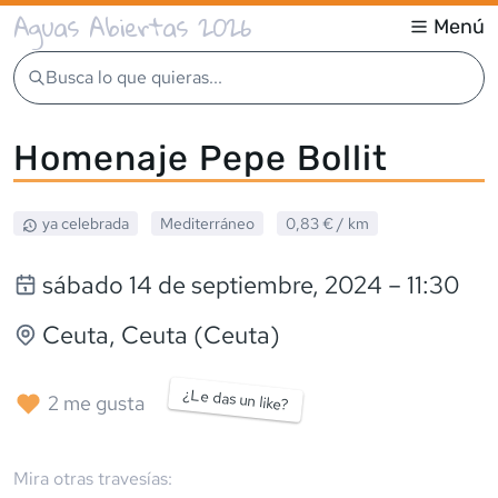
Aguas Abiertas 2026
Menú
Busca lo que quieras...
Homenaje Pepe Bollit
ya celebrada
Mediterráneo
0,83 €
/ km
sábado 14 de septiembre, 2024
– 11:30
Ceuta
, Ceuta (Ceuta)
¿Le das un like?
2
me gusta
Mira otras travesías: