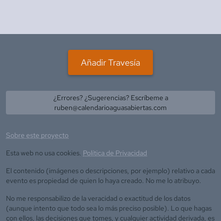
Añadir Travesía
¿Errores? ¿Sugerencias? Escríbeme a
ruben@calendarioaguasabiertas.com
Sobre este proyecto
Esta web no usa cookies.
Política de Privacidad
El contenido (imágenes o descripciones, por ejemplo) relativo a cada
evento es propiedad de quien lo haya creado. No me lo atribuyo.
No me responsabilizo de la veracidad o exactitud de los datos
(aunque intento que todo sea lo más preciso posible). Lo que hagas
con ellos, las decisiones que tomes, y cualquier actividad derivada, es