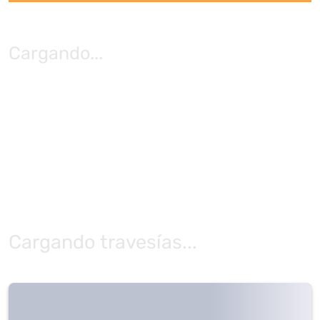
Cargando
...
Cargando travesías...