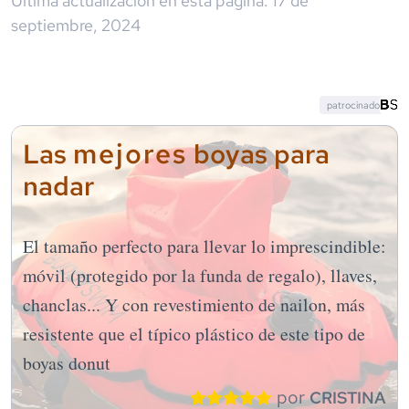
Última actualización en esta página:
17 de
septiembre, 2024
patrocinado
mejores
Las
boyas para
nadar
El tamaño perfecto para llevar lo imprescindible:
móvil (protegido por la funda de regalo), llaves,
chanclas... Y con revestimiento de nailon, más
resistente que el típico plástico de este tipo de
boyas donut
por
CRISTINA