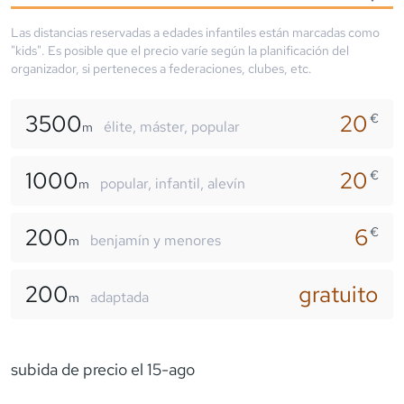
Las distancias reservadas a edades infantiles están marcadas como
"kids". Es posible que el precio varíe según la planificación del
organizador, si perteneces a federaciones, clubes, etc.
3500
20
€
élite, máster, popular
m
1000
20
€
popular, infantil, alevín
m
200
6
€
benjamín y menores
m
200
gratuito
adaptada
m
subida de precio el 15-ago