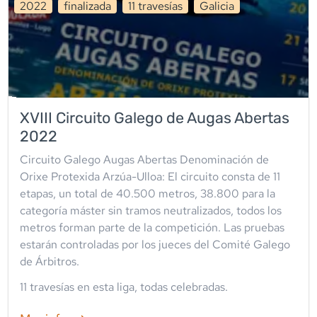
2022
finalizada
11
travesía
s
Galicia
XVIII Circuito Galego de Augas Abertas
2022
Circuito Galego Augas Abertas Denominación de
Orixe Protexida Arzúa-Ulloa: El circuito consta de 11
etapas, un total de 40.500 metros, 38.800 para la
categoría máster sin tramos neutralizados, todos los
metros forman parte de la competición. Las pruebas
estarán controladas por los jueces del Comité Galego
de Árbitros.
11
travesía
s
en esta liga
,
todas celebradas
.