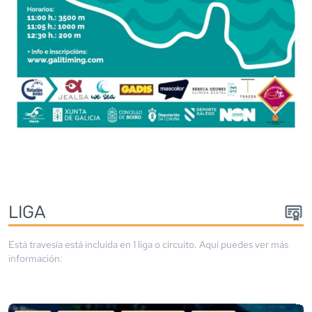
LIGA
Está travesía está incluida en
1
liga
o circuito
. Aquí puedes ver más
información: