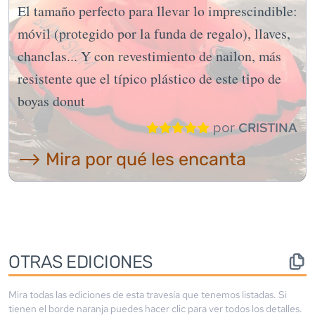
El tamaño perfecto para llevar lo imprescindible:
móvil (protegido por la funda de regalo), llaves,
chanclas... Y con revestimiento de nailon, más
resistente que el típico plástico de este tipo de
boyas donut
por
CRISTINA
⟶ Mira por qué les encanta
OTRAS EDICIONES
Mira todas las ediciones de esta travesía que tenemos listadas. Si
tienen el borde
naranja
puedes hacer clic para ver todos los detalles.