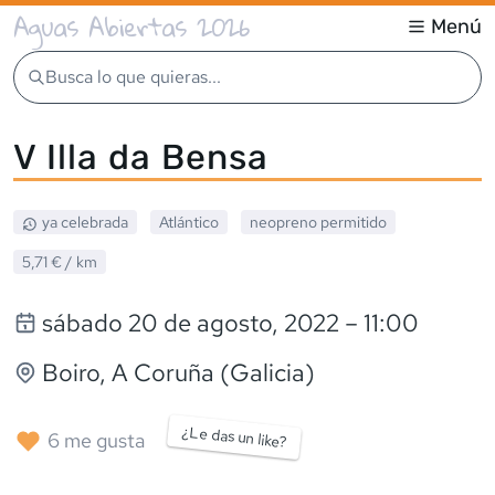
Aguas Abiertas 2026
Menú
Busca lo que quieras...
V Illa da Bensa
ya celebrada
Atlántico
neopreno
permitido
5,71 €
/ km
sábado 20 de agosto, 2022
– 11:00
Boiro
, A Coruña (Galicia)
¿Le das un like?
6
me gusta