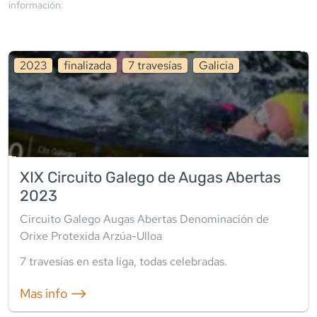
información:
2023
finalizada
7
travesía
s
Galicia
XIX Circuito Galego de Augas Abertas
2023
Circuito Galego Augas Abertas Denominación de
Orixe Protexida Arzúa-Ulloa
7
travesía
s
en esta liga
,
todas celebradas
.
Mas info ⟶