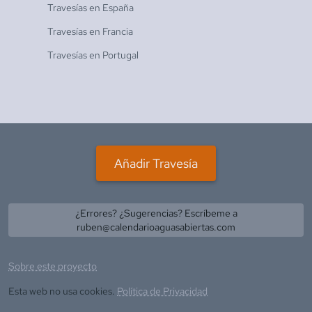
Travesías en
España
Travesías en
Francia
Travesías en
Portugal
Añadir Travesía
¿Errores? ¿Sugerencias? Escríbeme a
ruben@calendarioaguasabiertas.com
Sobre este proyecto
Esta web no usa cookies.
Política de Privacidad