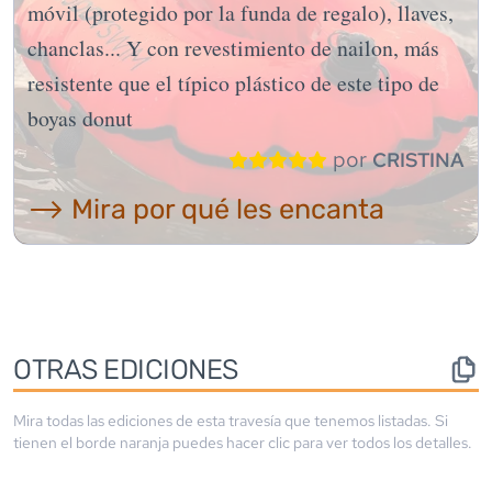
móvil (protegido por la funda de regalo), llaves,
chanclas... Y con revestimiento de nailon, más
resistente que el típico plástico de este tipo de
boyas donut
por
CRISTINA
⟶ Mira por qué les encanta
OTRAS EDICIONES
Mira todas las ediciones de esta travesía que tenemos listadas. Si
tienen el borde
naranja
puedes hacer clic para ver todos los detalles.