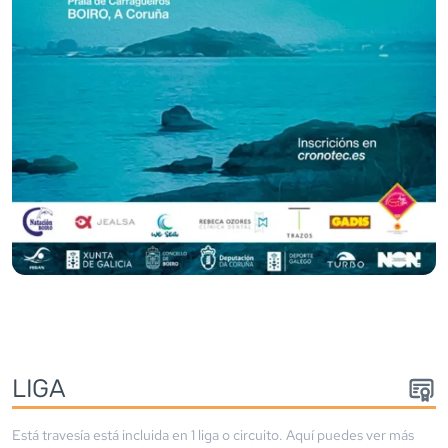
LIGA
Está travesía está incluida en
1
liga
o circuito
. Aquí puedes ver más