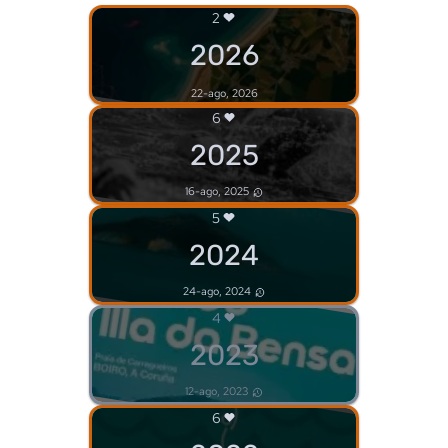
2
2026
22-ago, 2026
6
2025
16-ago, 2025
5
2024
24-ago, 2024
4
2023
12-ago, 2023
6