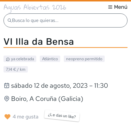
Aguas Abiertas 2026
Menú
Busca lo que quieras...
VI Illa da Bensa
ya celebrada
Atlántico
neopreno
permitido
7,14 €
/ km
sábado 12 de agosto, 2023
– 11:30
Boiro
, A Coruña (Galicia)
¿Le das un like?
4
me gusta