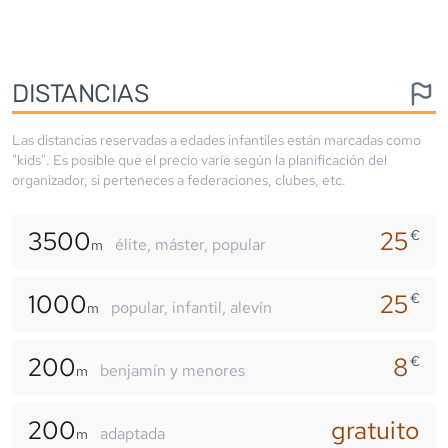
DISTANCIAS
Las distancias reservadas a edades infantiles están marcadas como
"kids". Es posible que el precio varíe según la planificación del
organizador, si perteneces a federaciones, clubes, etc.
3500
25
€
élite, máster, popular
m
1000
25
€
popular, infantil, alevín
m
200
8
€
benjamín y menores
m
200
gratuito
adaptada
m