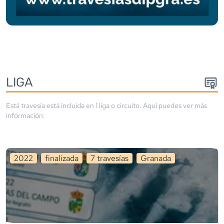
LIGA
Está travesía está incluida en
1
liga
o circuito
. Aquí puedes ver más
información:
2022
finalizada
7
travesía
s
Granada