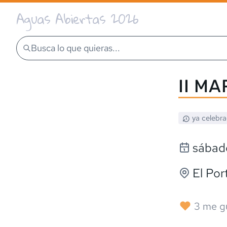
Aguas Abiertas 2026
Busca lo que quieras...
II M
ya celebr
sábado
El Por
3
me g