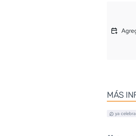
Agreg
MÁS IN
ya celebr