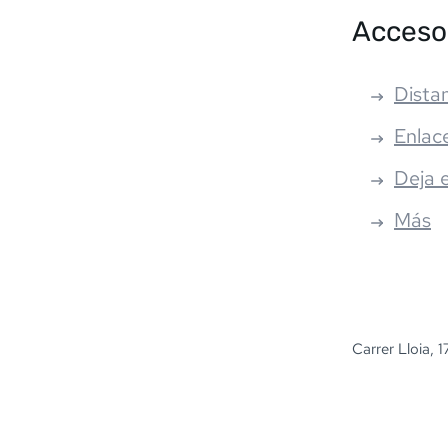
Acceso
Distan
Enlac
Deja 
Más
Carrer Lloia, 