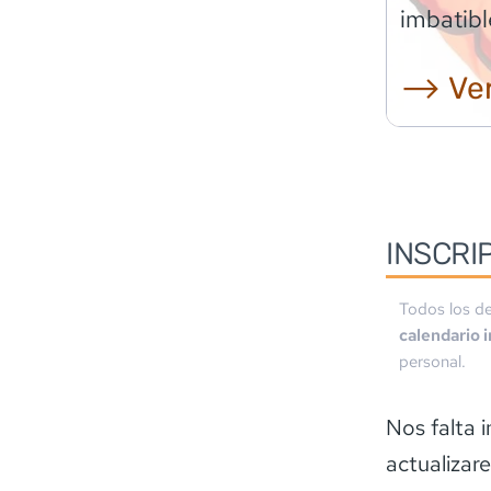
imbatibl
⟶ Ver
INSCRI
Todos los de
calendario 
personal.
Nos falta 
actualizar