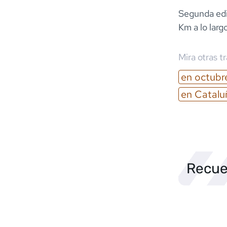
Segunda edi
Km a lo larg
Mira otras t
en
octubr
en
Catalu
Recue