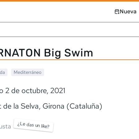
Nueva
ARNATON Big Swim
ada
Mediterráneo
 2 de octubre, 2021
t de la Selva
, Girona (Cataluña)
¿Le das un like?
usta