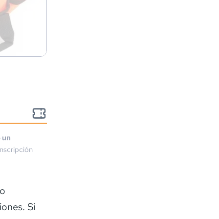
o un
nscripción
to
iones. Si