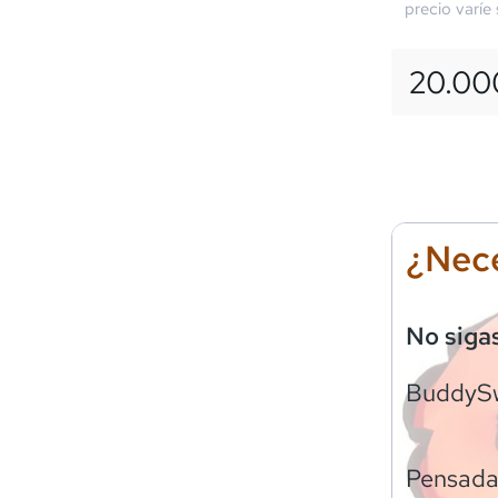
precio varíe
20.00
¿Nece
No siga
BuddyS
Pensadas