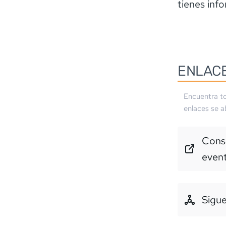
tienes inf
ENLAC
Encuentra to
enlaces se a
Consu
even
Sigue