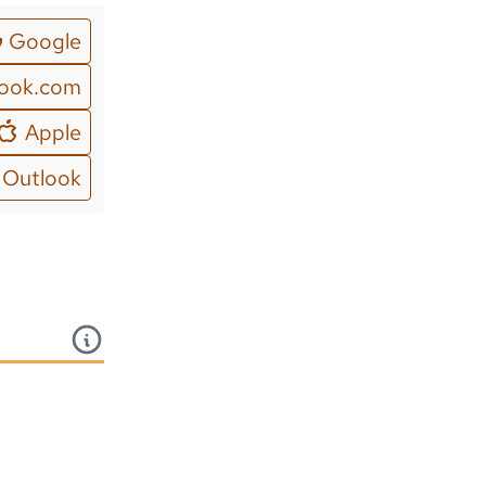
Google
look.com
Apple
Outlook