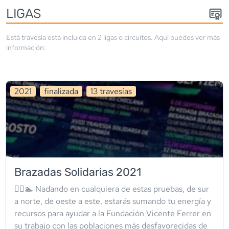
LIGA
S
Está travesía está incluida en
2
liga
s
o circuito
s
. Aquí puedes ver más
información:
2021
finalizada
13
travesía
s
Brazadas Solidarias 2021
🏊‍♀️🏊 Nadando en cualquiera de estas pruebas, de sur
a norte, de oeste a este, estarás sumando tu energía y
recursos para ayudar a la Fundación Vicente Ferrer en
su trabajo con las poblaciones más desfavorecidas de