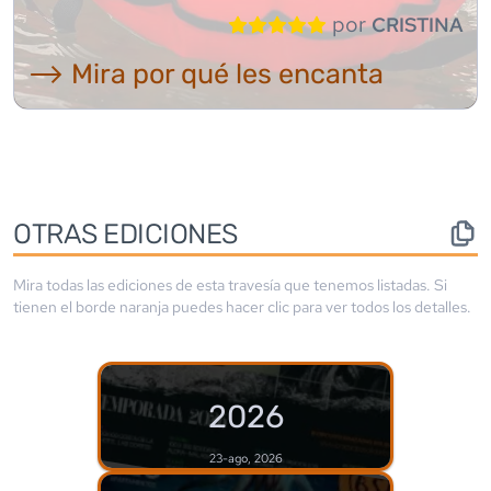
por
CRISTINA
⟶ Mira por qué les encanta
OTRAS EDICIONES
Mira todas las ediciones de esta travesía que tenemos listadas. Si
tienen el borde
naranja
puedes hacer clic para ver todos los detalles.
2026
23-ago, 2026