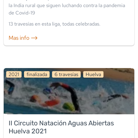
la India rural que siguen luchando contra la pandemia
de Covid-19
13
travesía
s
en esta liga
,
todas celebradas
.
Mas info ⟶
2021
finalizada
6
travesía
s
Huelva
II Circuito Natación Aguas Abiertas
Huelva 2021