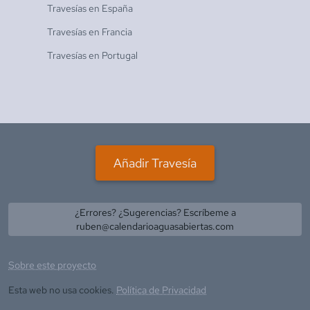
Travesías en
España
Travesías en
Francia
Travesías en
Portugal
Añadir Travesía
¿Errores? ¿Sugerencias? Escríbeme a
ruben@calendarioaguasabiertas.com
Sobre este proyecto
Esta web no usa cookies.
Política de Privacidad