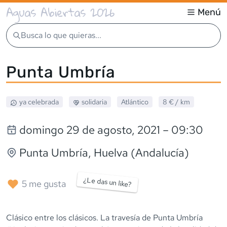
Aguas Abiertas 2026
Menú
Busca lo que quieras...
Punta Umbría
ya celebrada
solidaria
Atlántico
8 €
/ km
domingo 29 de agosto, 2021
– 09:30
Punta Umbría
, Huelva (Andalucía)
¿Le das un like?
5
me gusta
Clásico entre los clásicos. La travesía de Punta Umbría