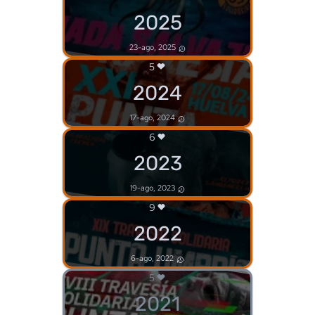
2025
23-ago, 2025
5
2024
17-ago, 2024
6
2023
19-ago, 2023
9
2022
6-ago, 2022
5
2021