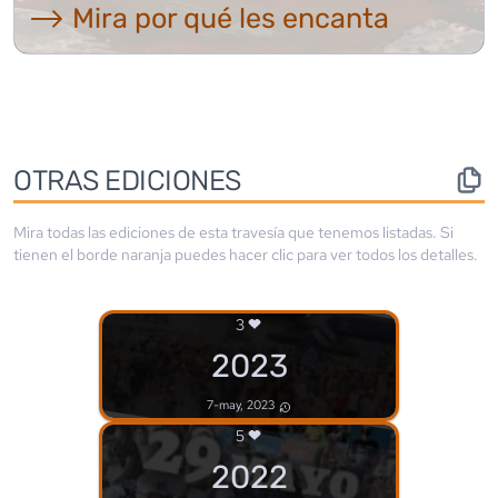
⟶ Mira por qué les encanta
OTRAS EDICIONES
Mira todas las ediciones de esta travesía que tenemos listadas. Si
tienen el borde
naranja
puedes hacer clic para ver todos los detalles.
3
2023
7-may, 2023
5
2022