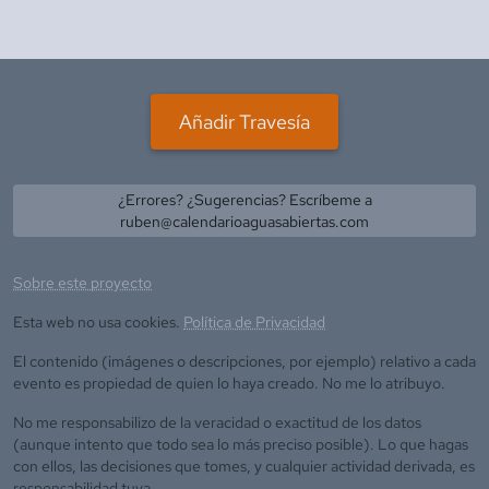
Añadir Travesía
¿Errores? ¿Sugerencias? Escríbeme a
ruben@calendarioaguasabiertas.com
Sobre este proyecto
Esta web no usa cookies.
Política de Privacidad
El contenido (imágenes o descripciones, por ejemplo) relativo a cada
evento es propiedad de quien lo haya creado. No me lo atribuyo.
No me responsabilizo de la veracidad o exactitud de los datos
(aunque intento que todo sea lo más preciso posible). Lo que hagas
con ellos, las decisiones que tomes, y cualquier actividad derivada, es
responsabilidad tuya.