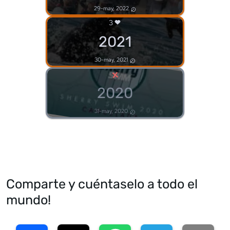
29-may, 2022
3
2021
30-may, 2021
×
2020
31-may, 2020
Comparte y cuéntaselo a todo el
mundo!