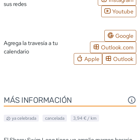
sus redes
Youtube
Google
Agrega la travesía a tu
Outlook.com
calendario
Apple
Outlook
MÁS INFORMACIÓN
ya celebrada
cancelada
3,94 €
/ km
El Sherry Swim Long tiene un amplio margen horario