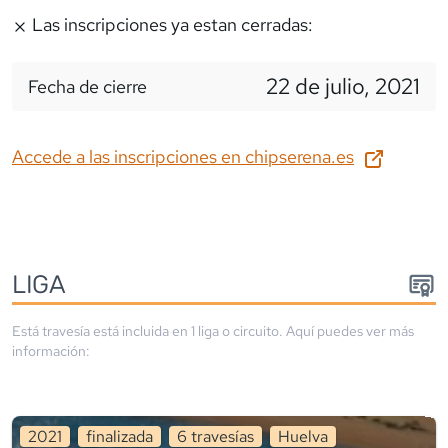
Las inscripciones ya estan cerradas:
22 de julio, 2021
Fecha de cierre
Accede a las inscripciones en
chipserena.es
LIGA
Está travesía está incluida en
1
liga
o circuito
. Aquí puedes ver más
información:
2021
finalizada
6
travesía
s
Huelva