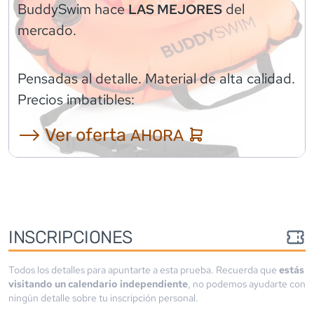
BuddySwim
hace
del
LAS MEJORES
mercado.
Pensadas al detalle. Material de alta calidad.
Precios imbatibles:
⟶ Ver oferta
AHORA
INSCRIPCIONES
Todos los detalles para apuntarte a esta prueba. Recuerda que
estás
visitando un calendario independiente
, no podemos ayudarte con
ningún detalle sobre tu inscripción personal.