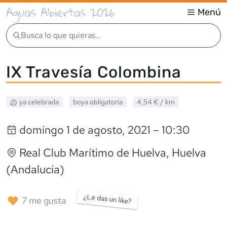
Aguas Abiertas 2026
Menú
Busca lo que quieras...
IX Travesía Colombina
ya celebrada
boya obligatoria
4,54 €
/ km
domingo 1 de agosto, 2021
– 10:30
Real Club Marítimo de Huelva
, Huelva
(Andalucía)
¿Le das un like?
7
me gusta