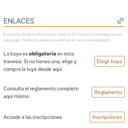
ENLACES
Encuentra toda la información sobre la
IX Travesía Colombina
en un
solo lugar. Todos los enlaces se abrirán en una nueva pestaña.
La boya es
obligatoria
en esta
travesía: Si no tienes una, elige y
Elegir boya
compra la tuya desde aquí
Consulta el reglamento completo
Reglamento
aquí mismo
Accede a las inscripciones
Inscripciones