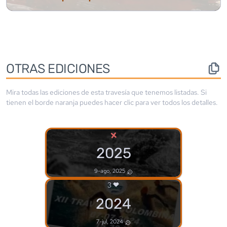
OTRAS EDICIONES
Mira todas las ediciones de esta travesía que tenemos listadas. Si
tienen el borde
naranja
puedes hacer clic para ver todos los detalles.
×
2025
9-ago, 2025
3
2024
7-jul, 2024