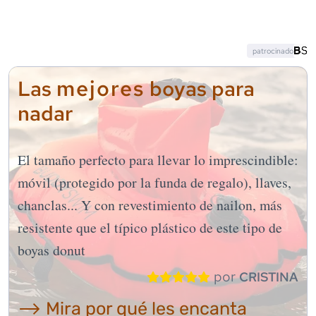
patrocinado
mejores
Las
boyas para
nadar
El tamaño perfecto para llevar lo imprescindible:
móvil (protegido por la funda de regalo), llaves,
chanclas... Y con revestimiento de nailon, más
resistente que el típico plástico de este tipo de
boyas donut
por
CRISTINA
⟶ Mira por qué les encanta