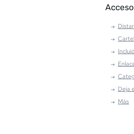
Acceso
Distan
Carte
Inclui
Enlac
Categ
Deja 
Más