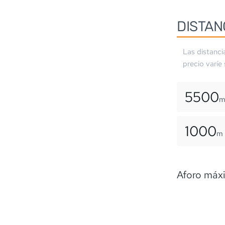
DISTAN
Las distanci
precio varíe
5500
1000
m
Aforo máxi