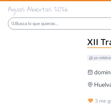
Aguas Abiertas 2026
Busca lo que quieras...
XII T
ya celebr
doming
Huelv
3
me g