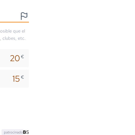
osible que el
, clubes, etc.
20
€
15
€
patrocinado