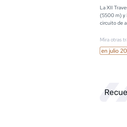
La XII Trav
(5500 m) y 
circuito de 
Mira otras t
en
julio
20
Recue