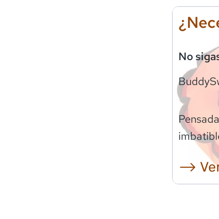
¿Nece
No siga
BuddyS
Pensadas
imbatibl
⟶ Ver