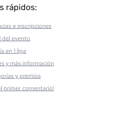
s rápidos:
cias e inscripciones
l del evento
da en 1 liga
es y más información
orías y premios
el primer comentario!