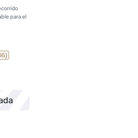
ecorrido
ble para el
36)
sada