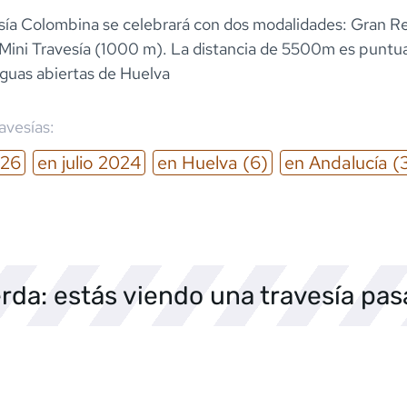
esía Colombina se celebrará con dos modalidades: Gran R
Mini Travesía (1000 m). La distancia de 5500m es puntua
aguas abiertas de Huelva
ravesías:
26
en
julio
2024
en
Huelva
(6)
en
Andalucía
(
rda: estás viendo una travesía pa