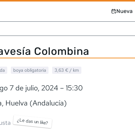
Nueva
ravesía Colombina
ada
boya obligatoria
3,63 €
/ km
o 7 de julio, 2024
– 15:30
a
, Huelva (Andalucía)
¿Le das un like?
usta