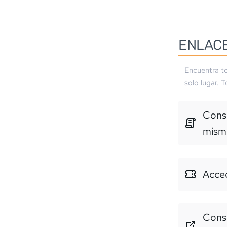
ENLAC
Encuentra to
solo lugar. 
Consu
mism
Acced
Consu