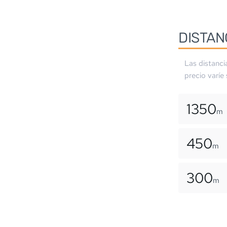
DISTAN
Las distanci
precio varíe
1350
m
450
m
300
m