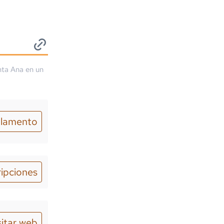
nta Ana
en un
lamento
ripciones
sitar web