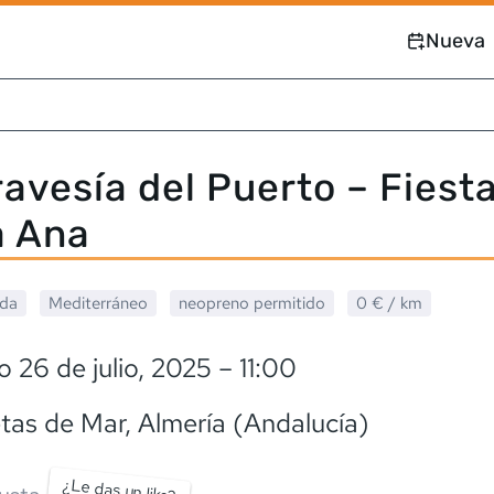
Nueva
ravesía del Puerto – Fiest
a Ana
ada
Mediterráneo
neopreno
permitido
0 €
/ km
 26 de julio, 2025
– 11:00
tas de Mar
, Almería (Andalucía)
¿Le das un like?