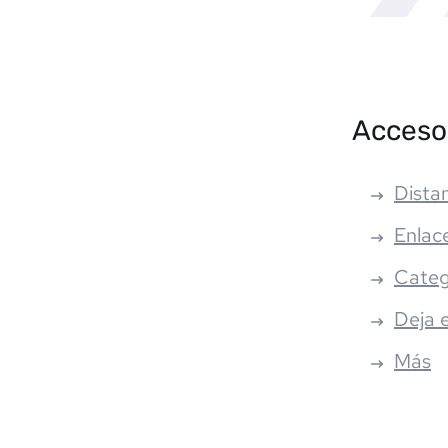
Acceso
Distan
Enlac
Categ
Deja 
Más