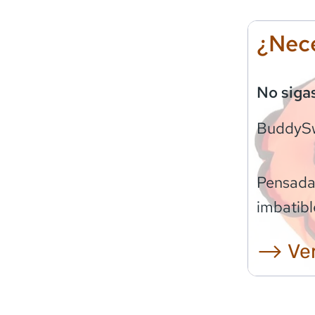
¿Nece
No siga
BuddyS
Pensadas
imbatibl
⟶ Ver