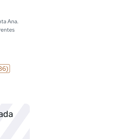
nta Ana.
rentes
36)
sada