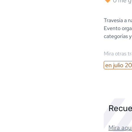
0
me g
Travesía a n
Evento orga
categorías y
Mira otras t
en
julio
20
Recue
Mira aquí