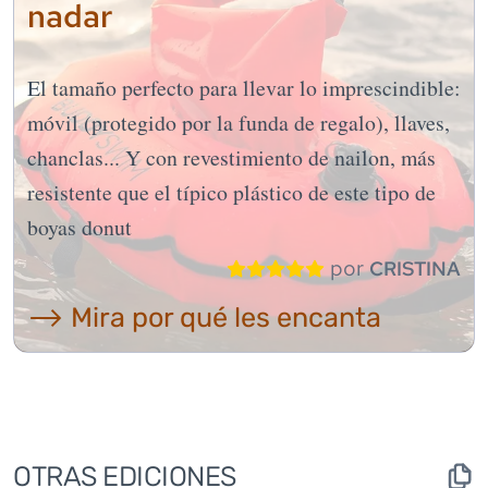
nadar
El tamaño perfecto para llevar lo imprescindible:
móvil (protegido por la funda de regalo), llaves,
chanclas... Y con revestimiento de nailon, más
resistente que el típico plástico de este tipo de
boyas donut
por
CRISTINA
⟶ Mira por qué les encanta
OTRAS EDICIONES