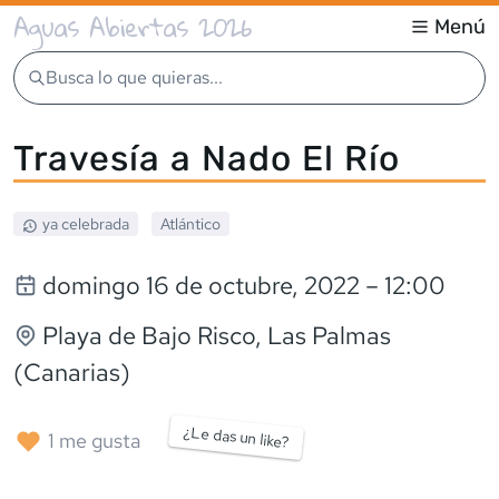
Aguas Abiertas 2026
Menú
Busca lo que quieras...
Travesía a Nado El Río
ya celebrada
Atlántico
domingo 16 de octubre, 2022
– 12:00
Playa de Bajo Risco
, Las Palmas
(Canarias)
¿Le das un like?
1
me gusta