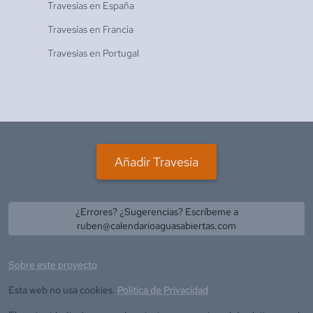
Travesías en
España
Travesías en
Francia
Travesías en
Portugal
Añadir Travesía
¿Errores? ¿Sugerencias? Escríbeme a
ruben@calendarioaguasabiertas.com
Sobre este proyecto
Esta web no usa cookies.
Política de Privacidad