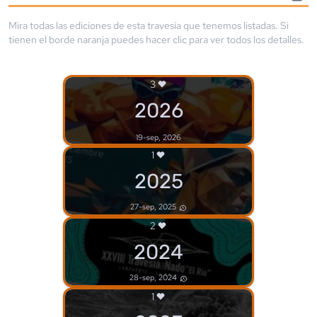
Mira todas las ediciones de esta travesía que tenemos listadas. Si
tienen el borde
naranja
puedes hacer clic para ver todos los detalles.
3
2026
19-sep, 2026
1
2025
27-sep, 2025
2
2024
28-sep, 2024
1