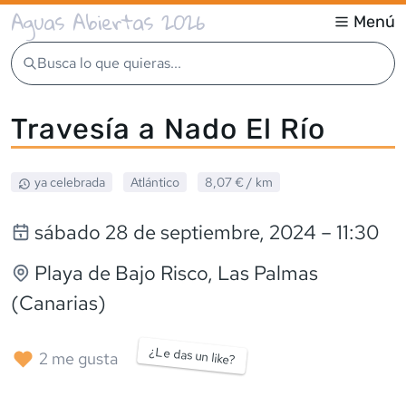
Aguas Abiertas 2026
Menú
Busca lo que quieras...
Travesía a Nado El Río
ya celebrada
Atlántico
8,07 €
/ km
sábado 28 de septiembre, 2024
– 11:30
Playa de Bajo Risco
, Las Palmas
(Canarias)
¿Le das un like?
2
me gusta