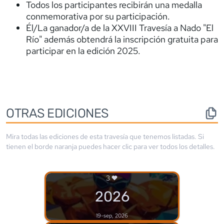
Todos los participantes recibirán una medalla
conmemorativa por su participación.
Él/La ganador/a de la XXVIII Travesía a Nado "El
Río" además obtendrá la inscripción gratuita para
participar en la edición 2025.
OTRAS EDICIONES
Mira todas las ediciones de esta travesía que tenemos listadas. Si
tienen el borde
naranja
puedes hacer clic para ver todos los detalles.
3
2026
19-sep, 2026