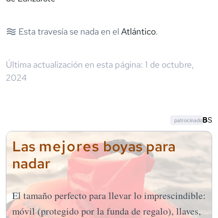
Esta travesía se nada en el
Atlántico
.
Última actualización en esta página:
1 de octubre,
2024
patrocinado
mejores
Las
boyas para
nadar
El tamaño perfecto para llevar lo imprescindible:
móvil (protegido por la funda de regalo), llaves,