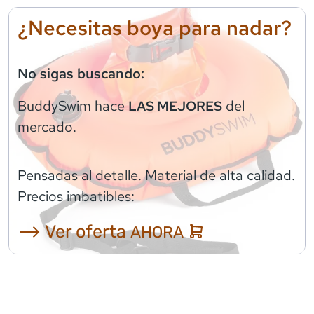
¿Necesitas boya para nadar?
No sigas buscando:
BuddySwim
hace
del
LAS MEJORES
mercado.
Pensadas al detalle. Material de alta calidad.
Precios imbatibles:
⟶ Ver oferta
AHORA