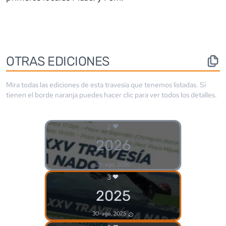
OTRAS EDICIONES
Mira todas las ediciones de esta travesía que tenemos listadas. Si
tienen el borde
naranja
puedes hacer clic para ver todos los detalles.
2
2026
29-ago, 2026
3
2025
30-ago, 2025