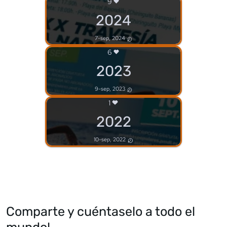
9
2024
7-sep, 2024
6
2023
9-sep, 2023
1
2022
10-sep, 2022
Comparte y cuéntaselo a todo el
mundo!