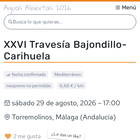
Aguas Abiertas 2026
Menú
Busca lo que quieras...
XXVI Travesía Bajondillo-
Carihuela
fecha confirmada
Mediterráneo
neopreno
no permitido
6,66 €
/ km
sábado 29 de agosto, 2026
– 17:00
Torremolinos
, Málaga (Andalucía)
¿Le das un like?
2
me gusta