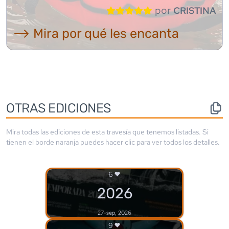
por
CRISTINA
⟶ Mira por qué les encanta
OTRAS EDICIONES
Mira todas las ediciones de esta travesía que tenemos listadas. Si
tienen el borde
naranja
puedes hacer clic para ver todos los detalles.
6
2026
27-sep, 2026
9