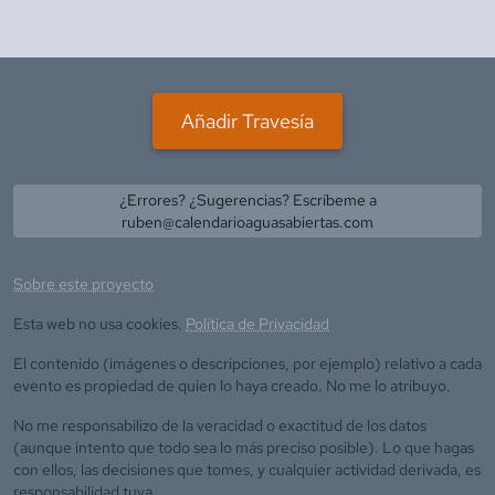
Añadir Travesía
¿Errores? ¿Sugerencias? Escríbeme a
ruben@calendarioaguasabiertas.com
Sobre este proyecto
Esta web no usa cookies.
Política de Privacidad
El contenido (imágenes o descripciones, por ejemplo) relativo a cada
evento es propiedad de quien lo haya creado. No me lo atribuyo.
No me responsabilizo de la veracidad o exactitud de los datos
(aunque intento que todo sea lo más preciso posible). Lo que hagas
con ellos, las decisiones que tomes, y cualquier actividad derivada, es
responsabilidad tuya.