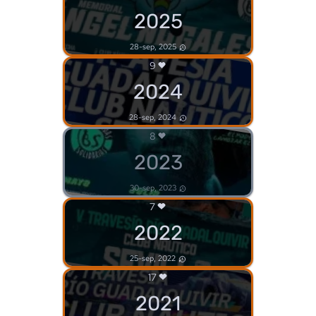
2025
28-sep, 2025
9
2024
28-sep, 2024
8
2023
30-sep, 2023
7
2022
25-sep, 2022
17
2021