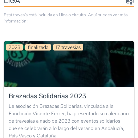
LIGA
Está travesía está incluida en
1
liga
o circuito
. Aquí puedes ver más
información:
2023
finalizada
17
travesía
s
Brazadas Solidarias 2023
La asociación Brazadas Solidarias, vinculada a la
Fundación Vicente Ferrer, ha presentado su calendario
de travesías a nado de 2023 con eventos solidarios
que se celebrarán a lo largo del verano en Andalucía,
País Vasco y Cataluña