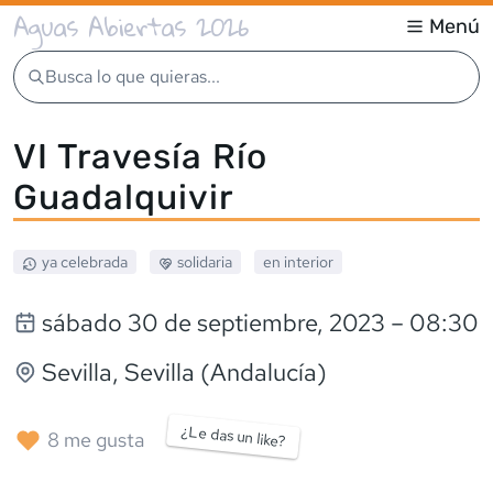
Aguas Abiertas 2026
Menú
Busca lo que quieras...
VI Travesía Río
Guadalquivir
ya celebrada
solidaria
en interior
sábado 30 de septiembre, 2023
– 08:30
Sevilla
, Sevilla (Andalucía)
¿Le das un like?
8
me gusta