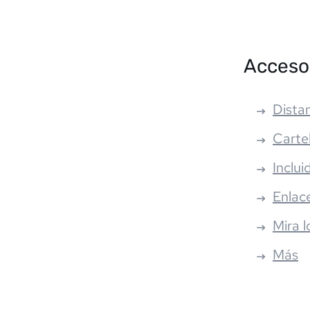
Acceso
Distan
Carte
Inclui
Enlac
Mira l
Más