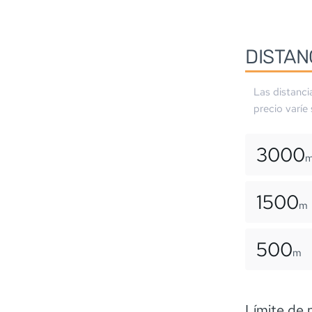
DISTAN
Las distanci
precio varíe
3000
1500
m
500
m
Límite de 