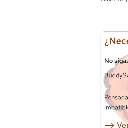
¿Nece
No siga
BuddyS
Pensadas
imbatibl
⟶ Ver