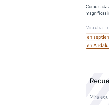
Como cada añ
magníficas i
Mira otras t
en
septie
en
Andalu
Recue
Mira aquí