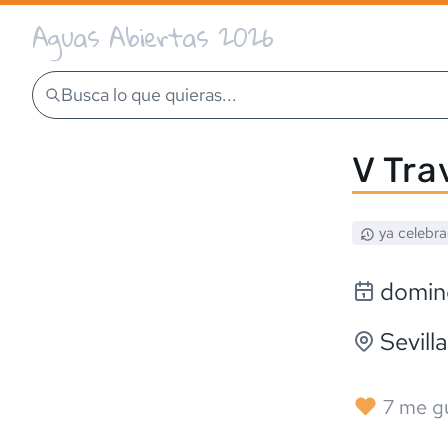
Aguas Abiertas 2026
Busca lo que quieras...
V Tra
ya celebr
domin
Sevilla
7
me g