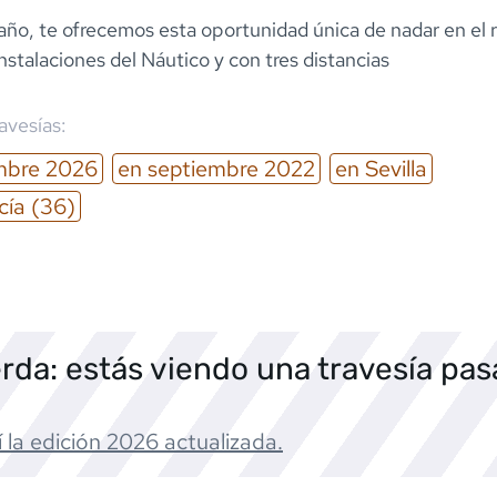
o, te ofrecemos esta oportunidad única de nadar en el rí
nstalaciones del Náutico y con tres distancias
ravesías:
mbre
2026
en
septiembre
2022
en
Sevilla
cía
(36)
rda: estás viendo una travesía pa
 la edición
2026
actualizada.