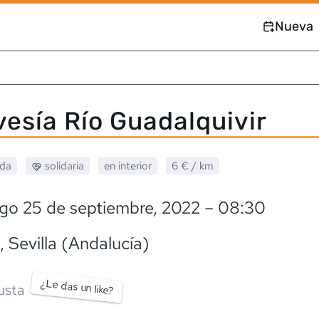
Nueva
vesía Río Guadalquivir
ada
solidaria
en interior
6 €
/ km
go 25 de septiembre, 2022
– 08:30
, Sevilla (Andalucía)
¿Le das un like?
usta