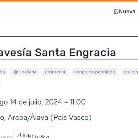
Nueva
ravesía Santa Engracia
ada
solidaria
en interior
neopreno
permitido
no com
o 14 de julio, 2024
– 11:00
io
, Araba/Álava (País Vasco)
¿Le das un like?
usta