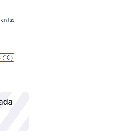
 en las
o
(10)
sada