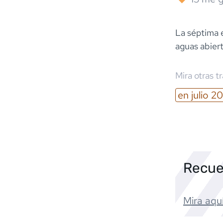
La séptima e
aguas abiert
Mira otras t
en
julio
20
Recue
Mira aquí