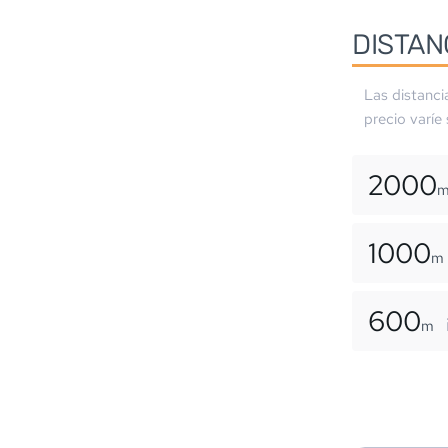
DISTAN
Las distanci
precio varíe
2000
1000
m
600
m