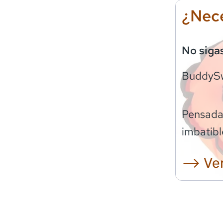
¿Nece
No siga
BuddyS
Pensadas
imbatibl
⟶ Ver