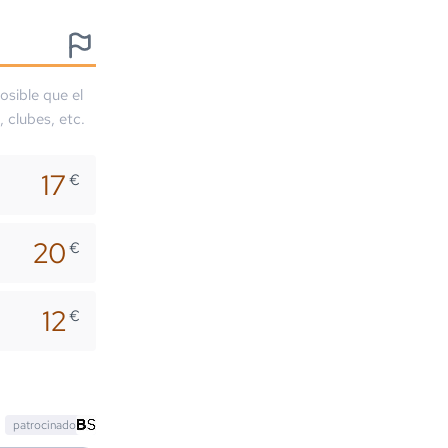
osible que el
, clubes, etc.
17
€
20
€
12
€
patrocinado