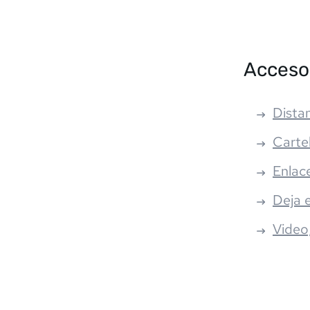
Acceso
Distan
Carte
Enlac
Deja 
Video