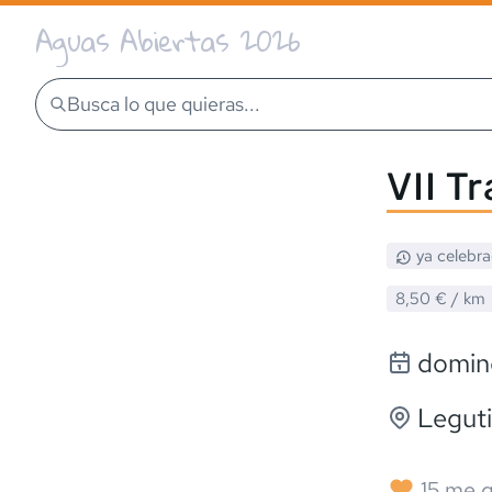
Aguas Abiertas 2026
Busca lo que quieras...
VII T
ya celebr
8,50 €
/ km
doming
Legut
15
me g