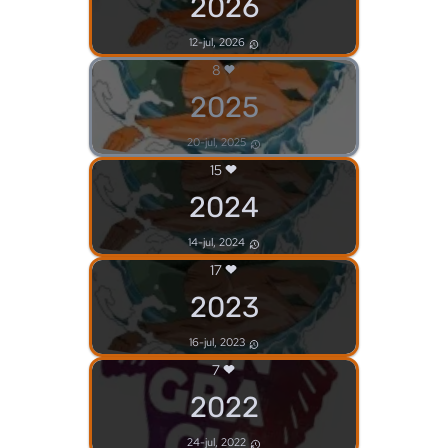
2026
12-jul, 2026
8
2025
20-jul, 2025
15
2024
14-jul, 2024
17
2023
16-jul, 2023
7
2022
24-jul, 2022