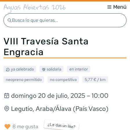
Aguas Abiertas 2026
Menú
Busca lo que quieras...
VIII Travesía Santa
Engracia
ya celebrada
solidaria
en interior
neopreno
permitido
no competitiva
5,77 €
/ km
domingo 20 de julio, 2025
– 10:00
Legutio
, Araba/Álava (País Vasco)
¿Le das un like?
8
me gusta