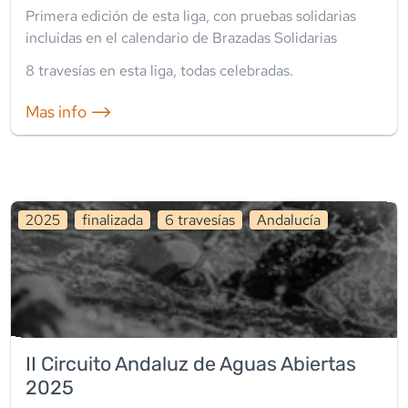
Primera edición de esta liga, con pruebas solidarias
incluidas en el calendario de Brazadas Solidarias
8
travesía
s
en esta liga
,
todas celebradas
.
Mas info ⟶
2025
finalizada
6
travesía
s
Andalucía
II Circuito Andaluz de Aguas Abiertas
2025