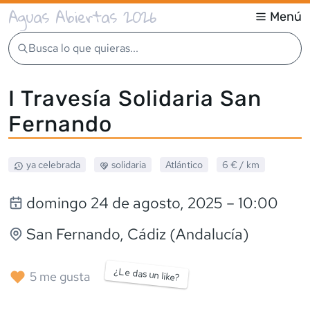
Aguas Abiertas 2026
Menú
Busca lo que quieras...
I Travesía Solidaria San
Fernando
ya celebrada
solidaria
Atlántico
6 €
/ km
domingo 24 de agosto, 2025
– 10:00
San Fernando
, Cádiz (Andalucía)
¿Le das un like?
5
me gusta