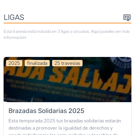
LIGA
S
Está travesía está incluida en
3
liga
s
o circuito
s
. Aquí puedes ver más
información:
2025
finalizada
25
travesía
s
Brazadas Solidarias 2025
Esta temporada 2025 tus brazadas solidarias estarán
destinadas a promover la igualdad de derechos y