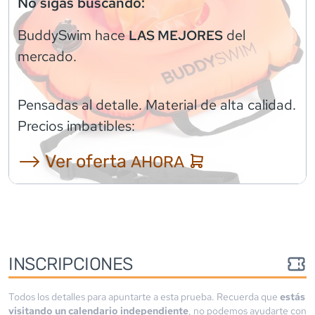
No sigas buscando:
BuddySwim
hace
del
LAS MEJORES
mercado.
Pensadas al detalle. Material de alta calidad.
Precios imbatibles:
⟶ Ver oferta
AHORA
INSCRIPCIONES
Todos los detalles para apuntarte a esta prueba. Recuerda que
estás
visitando un calendario independiente
, no podemos ayudarte con