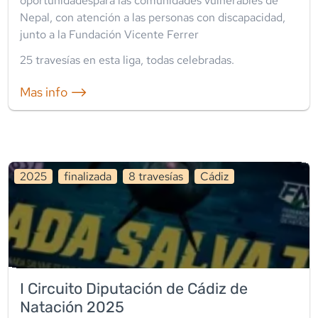
oportunidadespara las comunidades vulnerables de
Nepal, con atención a las personas con discapacidad,
junto a la Fundación Vicente Ferrer
25
travesía
s
en esta liga
,
todas celebradas
.
Mas info ⟶
2025
finalizada
8
travesía
s
Cádiz
I Circuito Diputación de Cádiz de
Natación 2025