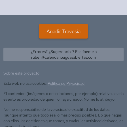
Añadir Travesía
¿Errores? ¿Sugerencias? Escríbeme a
ruben@calendarioaguasabiertas.com
Sobre este proyecto
Esta web no usa cookies.
Política de Privacidad
El contenido (imágenes o descripciones, por ejemplo) relativo a cada
evento es propiedad de quien lo haya creado. No me lo atribuyo.
No me responsabilizo de la veracidad o exactitud de los datos
(aunque intento que todo sea lo más preciso posible). Lo que hagas
con ellos, las decisiones que tomes, y cualquier actividad derivada, es
responsabilidad tuya.