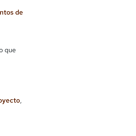
entos de
lo que
royecto
,