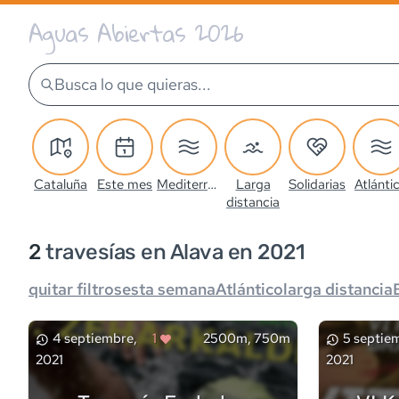
Aguas Abiertas 2026
Busca lo que quieras...
Cataluña
Este mes
Mediterráneo
Larga
Solidarias
Atlánti
distancia
2
travesía
s
en Alava en 2021
quitar filtros
esta semana
Atlántico
larga distancia
4 septiembre,
1
2500m, 750m
5 septie
2021
2021