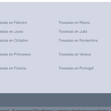
vesías en
Febrero
Travesías en
Marzo
vesías en
Junio
Travesías en
Julio
vesías en
Octubre
Travesías en
Noviembre
vesías en
Primavera
Travesías en
Verano
vesías en
Francia
Travesías en
Portugal
rores? ¿Sugerencias? Escríbeme a
ruben@calendarioaguasabiertas