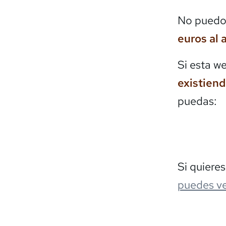
No puedo 
euros al 
Si esta w
existien
puedas:
Si quiere
puedes ve