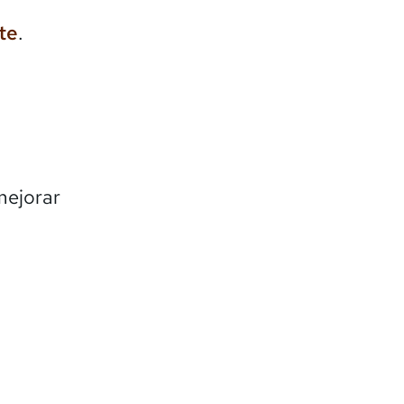
te
.
mejorar