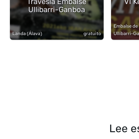
Travesía Embalse
VI 
Ullibarri-Ganboa
Embalse de
Landa
(
Álava
)
gratuito
Ullíbarri-
(
Álava
)
Lee e