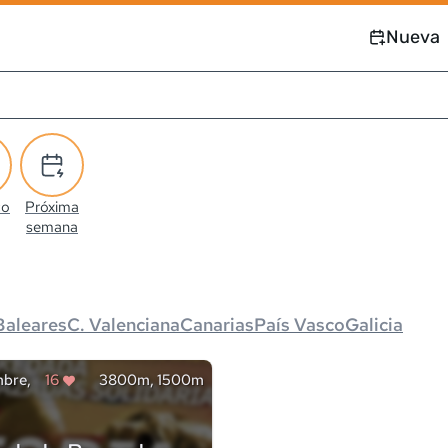
Nueva
co
Próxima
semana
Baleares
C. Valenciana
Canarias
País Vasco
Galicia
mbre,
16
3800m, 1500m