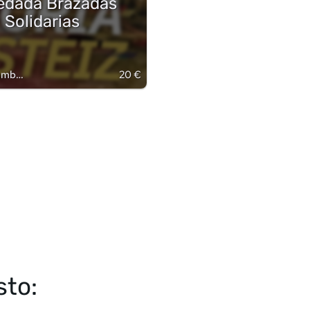
Kedada Brazadas
Solidarias
Gamboa
20 €
sto: