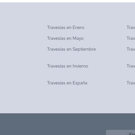
Travesías en
Enero
Tra
Travesías en
Mayo
Tra
Travesías en
Septiembre
Tra
Travesías en
Invierno
Tra
Travesías en
España
Tra
¿Er