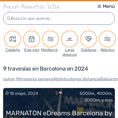
Aguas Abiertas 2026
Menú
Busca lo que quieras...
Cataluña
Este mes
Mediterráneo
Larga
Solidarias
Atlántico
distancia
9
travesía
s
en Barcelona en 2024
quitar filtros
esta semana
Atlántico
larga distancia
Baleares
18 mayo, 2024
5
6000m, 4000m,
2000m, y más
MARNATON eDreams Barcelona by