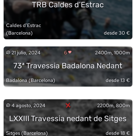
TRB Caldes d’Estrac
Caldes d'Estrac
(
Barcelona
)
desde 30 €
21 julio, 2024
6
2400m, 1000m
73ª Travessia Badalona Nedant
Badalona
(
Barcelona
)
desde 13 €
×
4 agosto, 2024
2200m, 800m
LXXIII Travessia nedant de Sitges
Sitges
(
Barcelona
)
desde 18 €