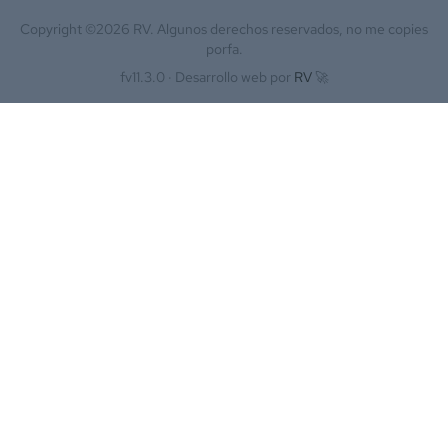
Copyright ©
2026
RV. Algunos derechos reservados, no me copies
porfa.
fv11.3.0 ·
Desarrollo web por
RV
🚀