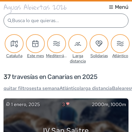
Aguas Abiertas 2026
Menú
Busca lo que quieras...
Cataluña
Este mes
Mediterráneo
Larga
Solidarias
Atlántico
distancia
37
travesía
s
en Canarias en 2025
quitar filtros
esta semana
Atlántico
larga distancia
Baleares
1 enero, 2025
3
2000m, 1000m
IV San Salitre