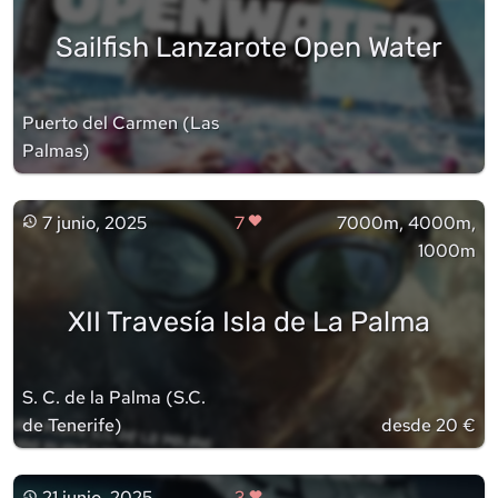
Sailfish Lanzarote Open Water
Puerto del Carmen
(
Las
Palmas
)
7 junio, 2025
7
7000m, 4000m,
1000m
XII Travesía Isla de La Palma
S. C. de la Palma
(
S.C.
de Tenerife
)
desde 20 €
21 junio, 2025
3