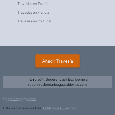
Travesías en
España
Travesías en
Francia
Travesías en
Portugal
Añadir Travesía
¿Errores? ¿Sugerencias? Escríbeme a
ruben@calendarioaguasabiertas.com
Sobre este proyecto
Esta web no usa cookies.
Política de Privacidad