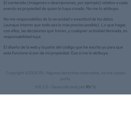
El contenido (imágenes o descripciones, por ejemplo) relativo a cada
evento es propiedad de quien lo haya creado. No me lo atribuyo.
No me responsabilizo de la veracidad o exactitud de los datos
(aunque intento que todo sea lo más preciso posible). Lo que hagas
con ellos, las decisiones que tomes, y cualquier actividad derivada, es
responsabilidad tuya.
El diseño de la web y la parte del código que he escrito yo para que
esta funcione sí son de mi propiedad. Eso sí me lo atribuyo.
Copyright ©
2026
RV. Algunos derechos reservados, no me copies
porfa.
fv11.3.0 ·
Desarrollo web por
RV
🚀