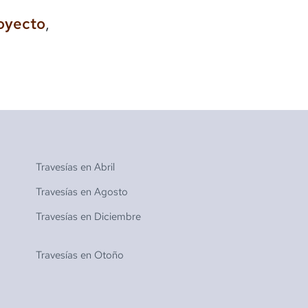
royecto
,
Travesías en
Abril
Travesías en
Agosto
Travesías en
Diciembre
Travesías en
Otoño