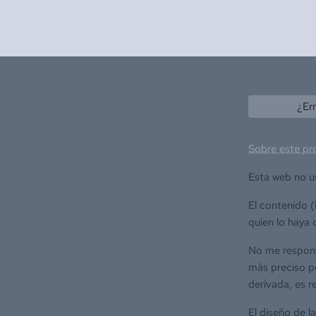
¿Er
Sobre este pr
Esta web no u
El contenido 
quien lo haya 
No me responsa
más preciso po
derivada, es r
El diseño de l