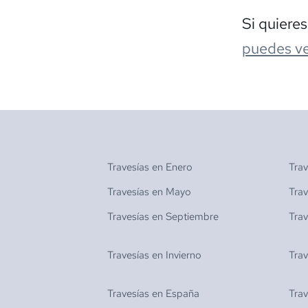
Si quiere
puedes ve
Travesías en
Enero
Tra
Travesías en
Mayo
Tra
Travesías en
Septiembre
Tra
Travesías en
Invierno
Tra
Travesías en
España
Tra