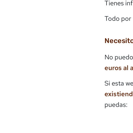
Tienes in
Todo por 
Necesito
No puedo 
euros al 
Si esta w
existien
puedas: