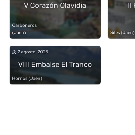
V Corazón Olavidia
II
Carboneros
(
Jaén
)
Siles
(
Jaén
)
2 agosto, 2025
VIII Embalse El Tranco
Hornos
(
Jaén
)