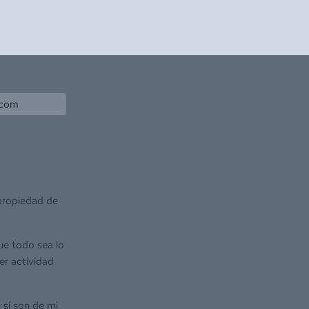
.com
 propiedad de
ue todo sea lo
er actividad
 sí son de mi