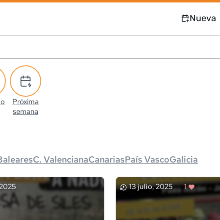
Nueva
co
Próxima
semana
Baleares
C. Valenciana
Canarias
País Vasco
Galicia
 2025
13 julio, 2025
1