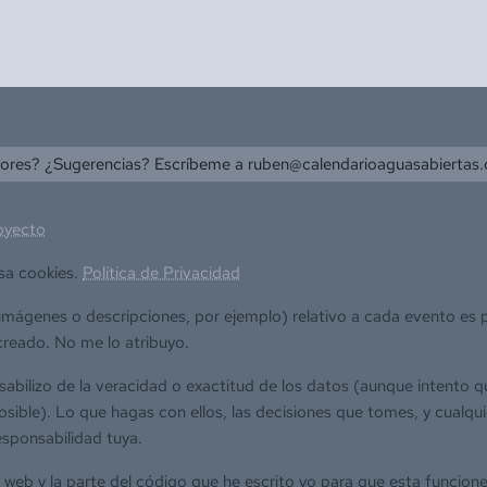
rores? ¿Sugerencias? Escríbeme a
ruben@calendarioaguasabiertas
oyecto
sa cookies.
Política de Privacidad
(imágenes o descripciones, por ejemplo) relativo a cada evento es
creado. No me lo atribuyo.
bilizo de la veracidad o exactitud de los datos (aunque intento q
sible). Lo que hagas con ellos, las decisiones que tomes, y cualqui
esponsabilidad tuya.
a web y la parte del código que he escrito yo para que esta funcione