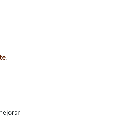
te
.
mejorar