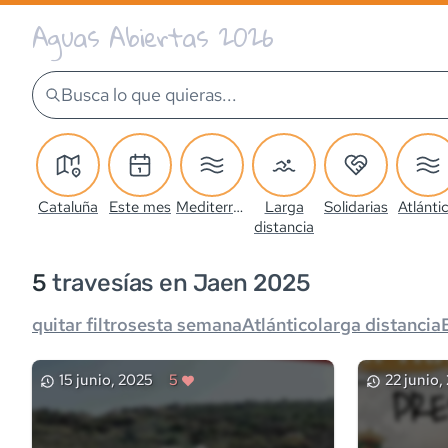
Aguas Abiertas 2026
Busca lo que quieras...
Cataluña
Este mes
Mediterráneo
Larga
Solidarias
Atlánti
distancia
5
travesía
s
en Jaen 2025
quitar filtros
esta semana
Atlántico
larga distancia
15 junio, 2025
5
22 junio,