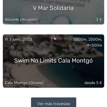
V Mar Solidaria
Alicante
(
Alicante
)
3 €
3 junio, 2023
3
5500m, 2500m,
4×500m
Swim No Limits Cala Montgó
Cala Montgó
(
Girona
)
desde 5 €
Ver más travesías