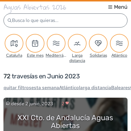
Aguas Abiertas 2026
Menú
Busca lo que quieras...
Cataluña
Este mes
Mediterráneo
Larga
Solidarias
Atlántico
distancia
72
travesía
s
en Junio 2023
quitar filtros
esta semana
Atlántico
larga distancia
Baleares
desde
2 junio, 2023
2
XXI Cto. de Andalucía Aguas
Abiertas