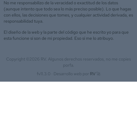
No me responsabilizo de la veracidad o exactitud de los datos
(aunque intento que todo sea lo más preciso posible). Lo que hagas
con ellos, las decisiones que tomes, y cualquier actividad derivada, es
responsabilidad tuya.
El diseño de la web y la parte del código que he escrito yo para que
esta funcione sí son de mi propiedad. Eso sí me lo atribuyo.
Copyright ©
2026
RV. Algunos derechos reservados, no me copies
porfa.
fv11.3.0 ·
Desarrollo web por
RV
🚀