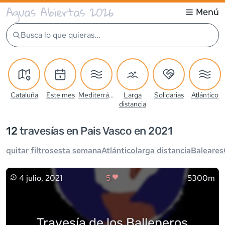
Aguas Abiertas 2026
Menú
Busca lo que quieras...
Cataluña
Este mes
Mediterráneo
Larga
Solidarias
Atlántico
distancia
12
travesía
s
en Pais Vasco en 2021
quitar filtros
esta semana
Atlántico
larga distancia
Baleares
4 julio, 2021
5
5300m
Travesía de los Balleneros