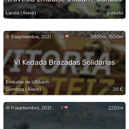
Landa
(
Álava
)
gratuito
5 septiembre, 2021
16
3800m, 1500m
VI Kedada Brazadas Solidarias
Embalse de Ullíbarri-
Gamboa
(
Álava
)
20 €
11 septiembre, 2021
7
2220m