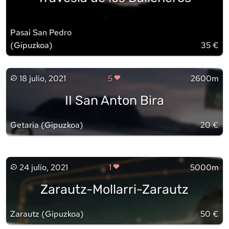
Pasai San Pedro
(
Gipuzkoa
)
35 €
18 julio, 2021
5
2600m
II San Anton Bira
Getaria
(
Gipuzkoa
)
20 €
24 julio, 2021
1
5000m
Zarautz-Mollarri-Zarautz
Zarautz
(
Gipuzkoa
)
50 €