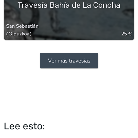
Travesía Bahía de La Concha
San Sebastián
(
Gipuzkoa
)
25 €
Ver más travesías
Lee esto: