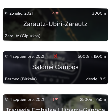
25 julio, 2021
4
3000m
Zarautz-Ubiri-Zarautz
Zarautz
(
Gipuzkoa
)
×
4 septiembre, 2021
5000m, 1500m
Salomé Campos
Bermeo
(
Bizkaia
)
desde 18 €
4 septiembre, 2021
1
2500m, 750m
Travesía Embalse Ullibarri-Ganboa