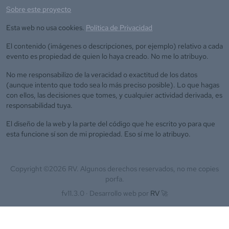
Sobre este proyecto
Esta web no usa cookies.
Política de Privacidad
El contenido (imágenes o descripciones, por ejemplo) relativo a cada
evento es propiedad de quien lo haya creado. No me lo atribuyo.
No me responsabilizo de la veracidad o exactitud de los datos
(aunque intento que todo sea lo más preciso posible). Lo que hagas
con ellos, las decisiones que tomes, y cualquier actividad derivada, es
responsabilidad tuya.
El diseño de la web y la parte del código que he escrito yo para que
esta funcione sí son de mi propiedad. Eso sí me lo atribuyo.
Copyright ©
2026
RV. Algunos derechos reservados, no me copies
porfa.
fv11.3.0 ·
Desarrollo web por
RV
🚀