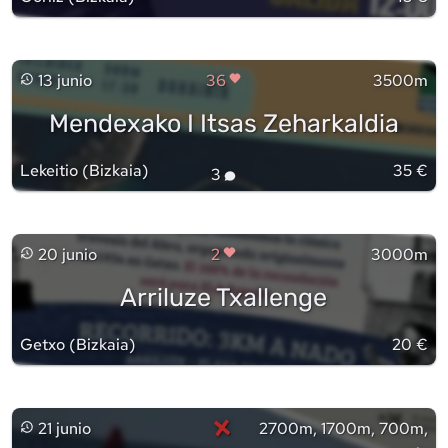
13 junio
36
3500m
Mendexako I Itsas Zeharkaldia
Lekeitio
(
Bizkaia
)
35 €
3
20 junio
2
3000m
Arriluze Txallenge
Getxo
(
Bizkaia
)
20 €
×
21 junio
2700m, 1700m, 700m,