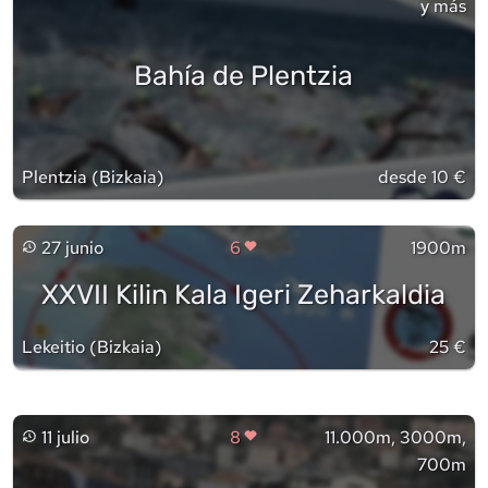
y más
Bahía de Plentzia
Plentzia
(
Bizkaia
)
desde 10 €
27 junio
6
1900m
XXVII Kilin Kala Igeri Zeharkaldia
Lekeitio
(
Bizkaia
)
25 €
11 julio
8
11.000m, 3000m,
700m