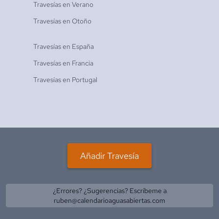
Travesías en
Verano
Travesías en
Otoño
Travesías en
España
Travesías en
Francia
Travesías en
Portugal
Añadir Travesía
¿Errores? ¿Sugerencias? Escríbeme a
ruben@calendarioaguasabiertas.com