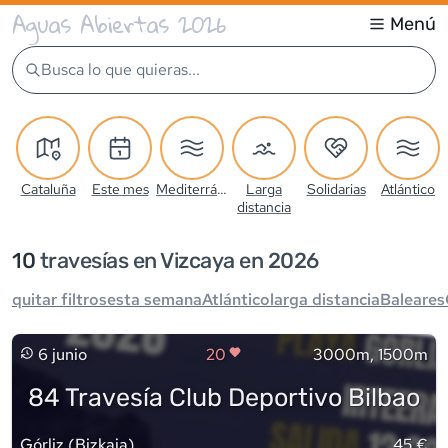
Aguas Abiertas 2026
Menú
Busca lo que quieras...
Cataluña
Este mes
Mediterráneo
Larga
Solidarias
Atlántico
distancia
10
travesía
s
en Vizcaya en 2026
quitar filtros
esta semana
Atlántico
larga distancia
Baleares
6 junio
20
3000m, 1500m
84 Travesía Club Deportivo Bilbao
Górliz
(
Bizkaia
)
45 €