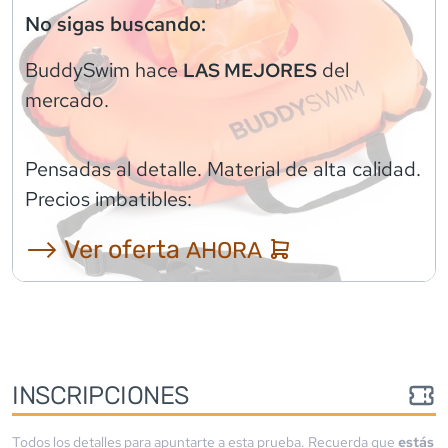
No sigas buscando:
BuddySwim
hace
del
LAS MEJORES
mercado.
Pensadas al detalle. Material de alta calidad.
Precios imbatibles:
⟶ Ver oferta
AHORA
INSCRIPCIONES
Todos los detalles para apuntarte a esta prueba. Recuerda que
estás