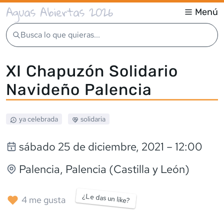
Aguas Abiertas 2026
Menú
Busca lo que quieras...
XI Chapuzón Solidario
Navideño Palencia
ya celebrada
solidaria
sábado 25 de diciembre, 2021
– 12:00
Palencia
, Palencia (Castilla y León)
¿Le das un like?
4
me gusta