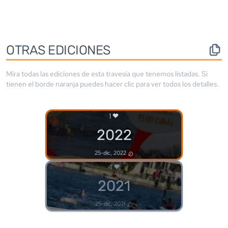
OTRAS EDICIONES
Mira todas las ediciones de esta travesía que tenemos listadas. Si
tienen el borde
naranja
puedes hacer clic para ver todos los detalles.
1
2022
25-dic, 2022
4
2021
25-dic, 2021