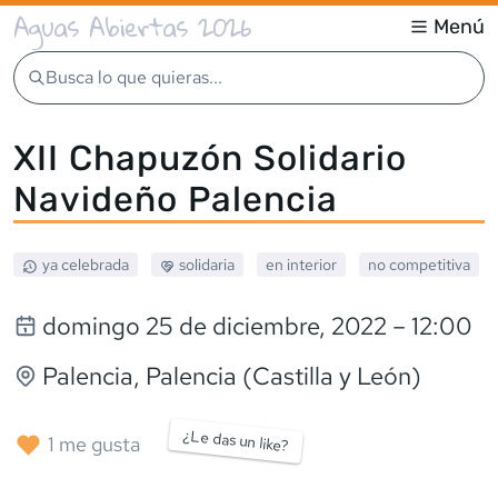
Aguas Abiertas 2026
Menú
Busca lo que quieras...
XII Chapuzón Solidario
Navideño Palencia
ya celebrada
solidaria
en interior
no competitiva
domingo 25 de diciembre, 2022
– 12:00
Palencia
, Palencia (Castilla y León)
¿Le das un like?
1
me gusta