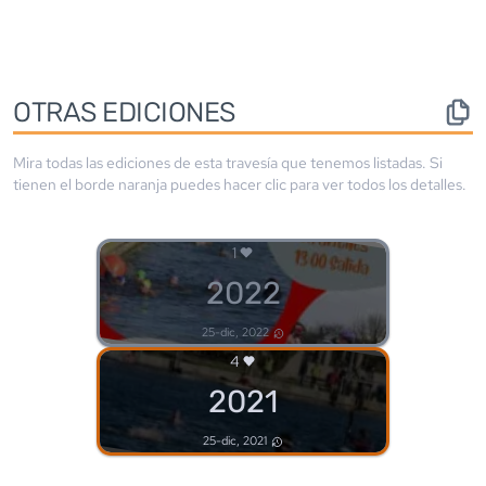
OTRAS EDICIONES
Mira todas las ediciones de esta travesía que tenemos listadas. Si
tienen el borde
naranja
puedes hacer clic para ver todos los detalles.
1
2022
25-dic, 2022
4
2021
25-dic, 2021