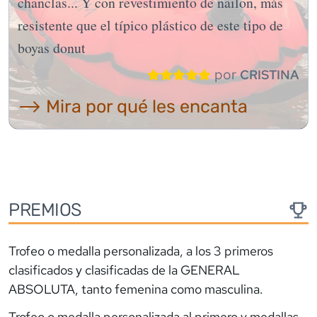
chanclas... Y con revestimiento de nailon, más
resistente que el típico plástico de este tipo de
boyas donut
por
CRISTINA
⟶ Mira por qué les encanta
PREMIOS
Trofeo o medalla personalizada, a los 3 primeros
clasificados y clasificadas de la GENERAL
ABSOLUTA, tanto femenina como masculina.
Trofeo o medalla personalizada al primero y medallas