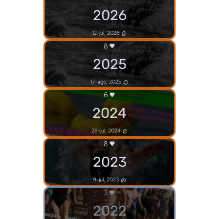
2026
12-jul, 2026
8
2025
17-ago, 2025
6
2024
28-jul, 2024
8
2023
9-jul, 2023
3
2022