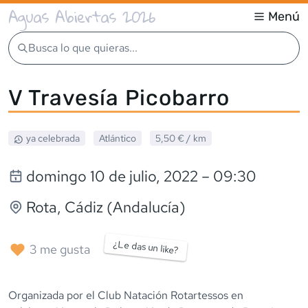
Aguas Abiertas 2026
Menú
Busca lo que quieras...
V Travesía Picobarro
ya celebrada
Atlántico
5,50 €
/ km
domingo 10 de julio, 2022
– 09:30
Rota
, Cádiz (Andalucía)
¿Le das un like?
3
me gusta
Organizada por el Club Natación Rotartessos en