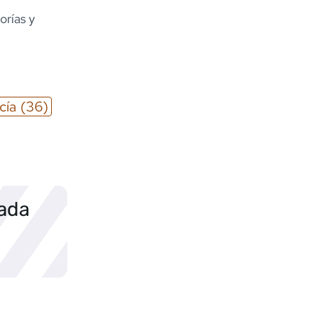
orías y
cía
(36)
sada