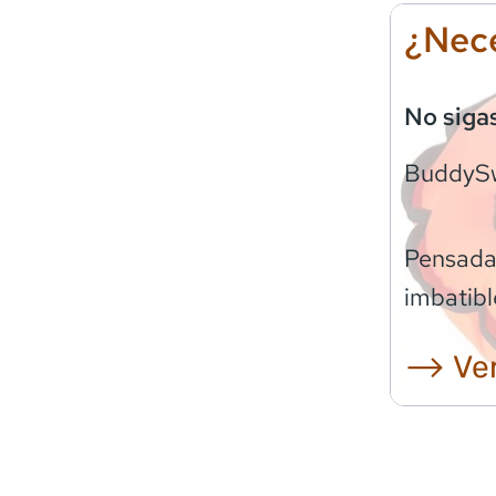
¿Nece
No siga
BuddyS
Pensadas
imbatibl
⟶ Ver