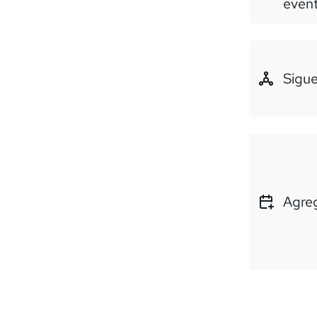
even
Sigue
Agreg