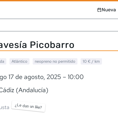
Nueva
ravesía Picobarro
ada
Atlántico
neopreno
no permitido
10 €
/ km
go 17 de agosto, 2025
– 10:00
 Cádiz (Andalucía)
¿Le das un like?
usta