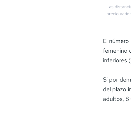
Las distanci
precio varíe
El número 
femenino c
inferiores 
Si por dem
del plazo 
adultos, 8 