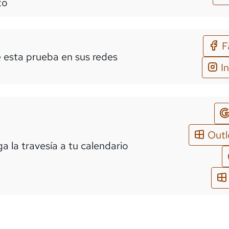
to
F
 esta prueba en sus redes
I
Out
a la travesía a tu calendario