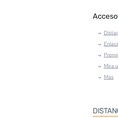
Acceso
Distan
Enlac
Premi
Mira 
Más
DISTAN