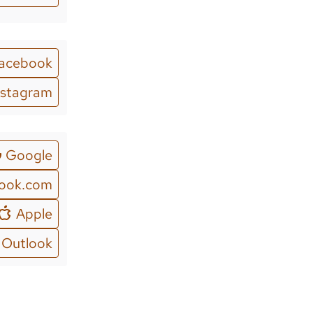
acebook
nstagram
Google
look.com
Apple
Outlook