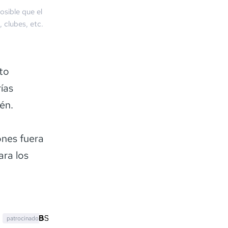
osible que el
, clubes, etc.
to
ías
ién.
ones fuera
ara los
patrocinado