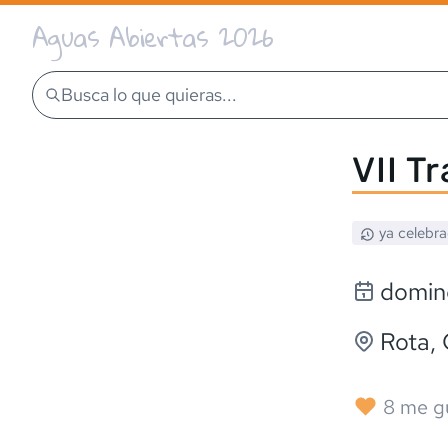
Aguas Abiertas 2026
Busca lo que quieras...
VII T
ya celebr
domin
Rota
,
8
me g