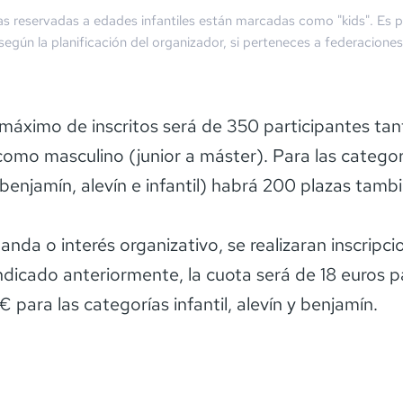
as reservadas a edades infantiles están marcadas como "kids". Es p
 según la planificación del organizador, si perteneces a federaciones
máximo de inscritos será de 350 participantes tan
omo masculino (junior a máster). Para las categor
(benjamín, alevín e infantil) habrá 200 plazas tamb
anda o interés organizativo, se realizaran inscripci
indicado anteriormente, la cuota será de 18 euros p
€ para las categorías infantil, alevín y benjamín.