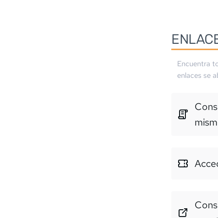
ENLAC
Encuentra to
enlaces se a
Consu
mism
Acced
Consu