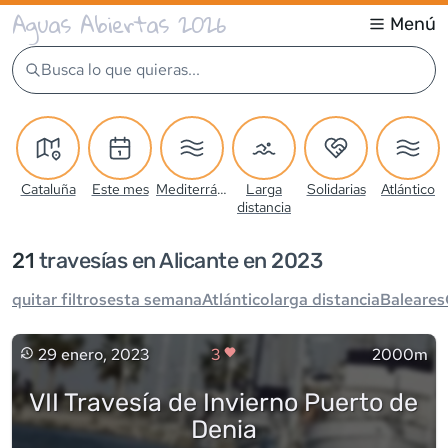
Aguas Abiertas 2026
Menú
Busca lo que quieras...
Cataluña
Este mes
Mediterráneo
Larga
Solidarias
Atlántico
distancia
21
travesía
s
en Alicante en 2023
quitar filtros
esta semana
Atlántico
larga distancia
Baleares
29 enero, 2023
3
2000m
VII Travesía de Invierno Puerto de
Denia