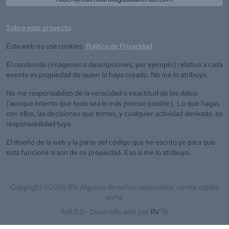
Sobre este proyecto
Esta web no usa cookies.
Política de Privacidad
El contenido (imágenes o descripciones, por ejemplo) relativo a cada
evento es propiedad de quien lo haya creado. No me lo atribuyo.
No me responsabilizo de la veracidad o exactitud de los datos
(aunque intento que todo sea lo más preciso posible). Lo que hagas
con ellos, las decisiones que tomes, y cualquier actividad derivada, es
responsabilidad tuya.
El diseño de la web y la parte del código que he escrito yo para que
esta funcione sí son de mi propiedad. Eso sí me lo atribuyo.
Copyright ©
2026
RV. Algunos derechos reservados, no me copies
porfa.
fv11.3.0 ·
Desarrollo web por
RV
🚀