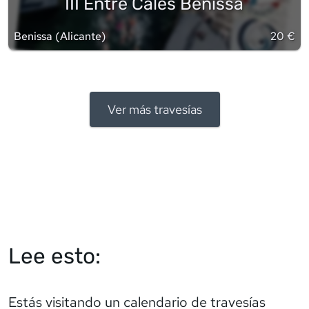
III Entre Cales Benissa
Benissa
(
Alicante
)
20 €
Ver más travesías
Lee esto:
Estás visitando un calendario de travesías