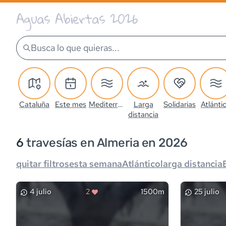
Aguas Abiertas 2026
Busca lo que quieras...
Cataluña
Este mes
Mediterráneo
Larga
Solidarias
Atlánti
distancia
6
travesía
s
en Almeria en 2026
quitar filtros
esta semana
Atlántico
larga distancia
4 julio
2
1500m
25 julio