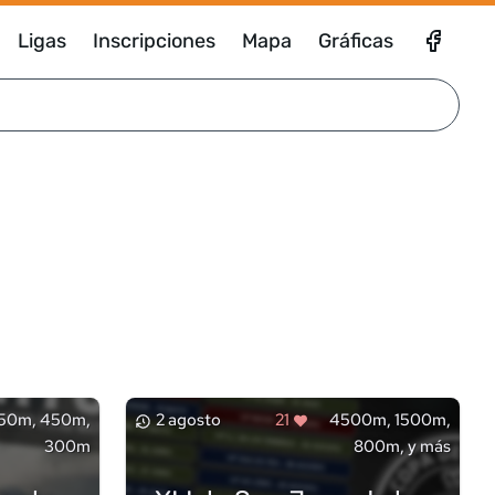
Ligas
Inscripciones
Mapa
Gráficas
50m, 450m,
2 agosto
21
4500m, 1500m,
300m
800m, y más