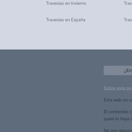
Travesías en
Invierno
Tra
Travesías en
España
Tra
¿Er
Sobre este pr
Esta web no u
El contenido 
quien lo haya 
No me responsa