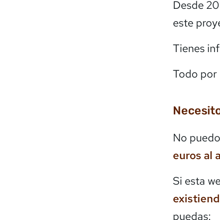
Desde 20
este proy
Tienes in
Todo por 
Necesito
No puedo 
euros al 
Si esta w
existien
puedas: