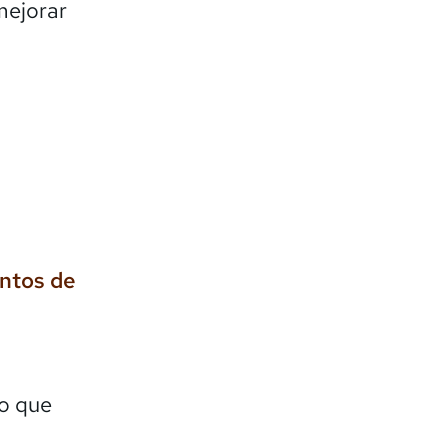
mejorar
entos de
lo que