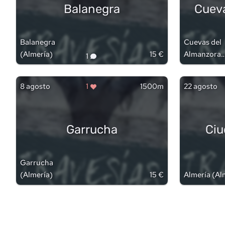
Balanegra
Cueva
Balanegra
Cuevas del
(
Almería
)
15 €
Almanzora
1
(
Almería
)
8 agosto
1
1500m
22 agosto
Garrucha
Ciu
Garrucha
(
Almería
)
15 €
Almería
(
Al