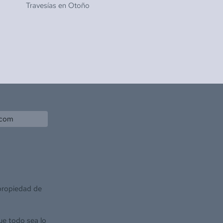
Travesías en
Otoño
.com
 propiedad de
ue todo sea lo