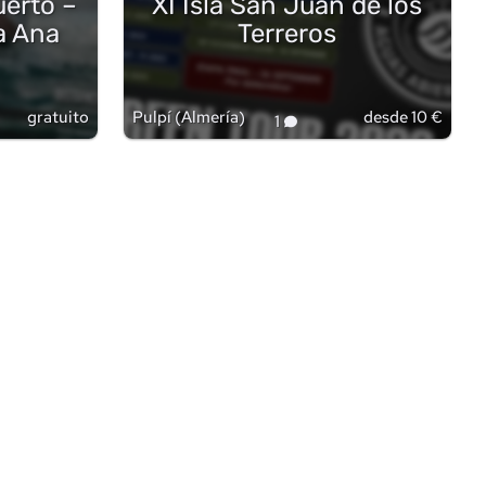
uerto –
XI Isla San Juan de los
a Ana
Terreros
gratuito
Pulpí
(
Almería
)
desde 10 €
1