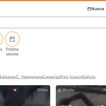
Nueva
co
Próxima
semana
Baleares
C. Valenciana
Canarias
País Vasco
Galicia
1
1500m
26 julio
13