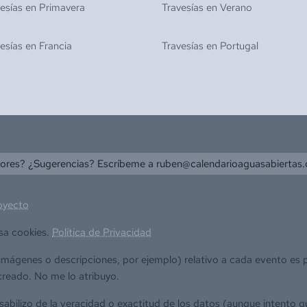
vesías en
Primavera
Travesías en
Verano
vesías en
Francia
Travesías en
Portugal
rores? ¿Sugerencias? Escríbeme a
ruben@calendarioaguasabiertas
oyecto
sa cookies.
Política de Privacidad
(imágenes o descripciones, por ejemplo) relativo a cada evento es
creado. No me lo atribuyo.
bilizo de la veracidad o exactitud de los datos (aunque intento q