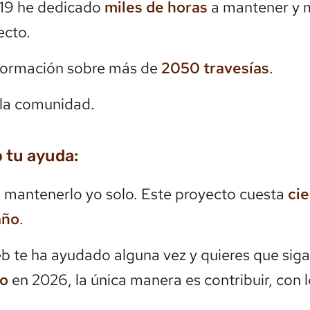
19 he dedicado
miles de horas
a mantener y 
ecto.
formación sobre más de
2050
travesías
.
la comunidad.
 tu ayuda:
mantenerlo yo solo. Este proyecto cuesta
ci
año
.
eb te ha ayudado alguna vez y quieres que siga
do
en 2026, la única manera es contribuir, con 