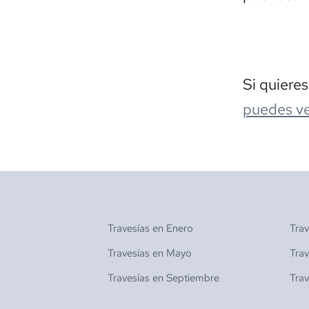
Si quiere
puedes ve
Travesías en
Enero
Tra
Travesías en
Mayo
Tra
Travesías en
Septiembre
Tra