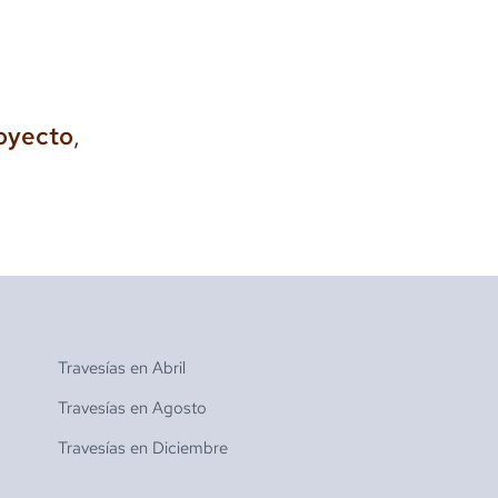
royecto
,
Travesías en
Abril
Travesías en
Agosto
Travesías en
Diciembre