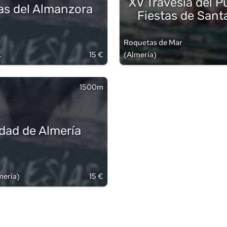
XV Travesía del P
s del Almanzora
Fiestas de Sant
Roquetas de Mar
15 €
(
Almería
)
1500m
dad de Almería
mería
)
15 €