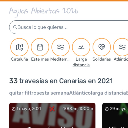
Aguas Abiertas 2026
Busca lo que quieras...
Cataluña
Este mes
Mediterráneo
Larga
Solidarias
Atlánti
distancia
33
travesía
s
en Canarias en 2021
quitar filtros
esta semana
Atlántico
larga distancia
×
1 mayo, 2021
4000m, 1000m
29 mayo,