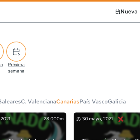
Nueva
co
Próxima
semana
Baleares
C. Valenciana
Canarias
País Vasco
Galicia
×
 2021
28.000m
30 mayo, 2021