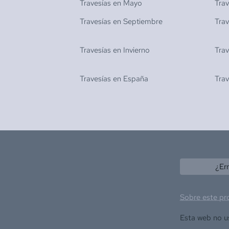
Travesías en
Mayo
Tra
Travesías en
Septiembre
Tra
Travesías en
Invierno
Tra
Travesías en
España
Tra
¿Er
Sobre este pr
Esta web no u