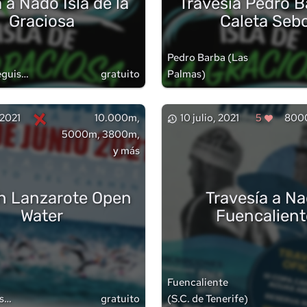
 a Nado Isla de la
Travesía Pedro B
Graciosa
Caleta Seb
Pedro Barba
(
Las
eguise
gratuito
Palmas
)
s
)
×
 2021
10.000m,
10 julio, 2021
5
800
5000m, 3800m,
y más
Travesía a N
sh Lanzarote Open
Fuencalient
Water
Fuencaliente
(
S.C. de Tenerife
)
s
gratuito