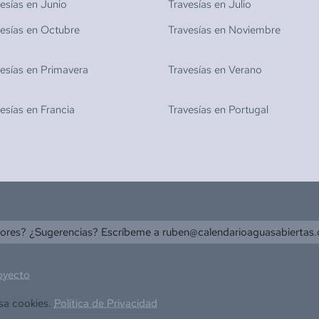
vesías en
Junio
Travesías en
Julio
vesías en
Octubre
Travesías en
Noviembre
vesías en
Primavera
Travesías en
Verano
vesías en
Francia
Travesías en
Portugal
rores? ¿Sugerencias? Escríbeme a
ruben@calendarioaguasabiertas
oyecto
sa cookies.
Política de Privacidad