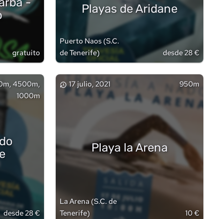
arba -
Playas de Aridane
o
Puerto Naos
(
S.C.
gratuito
de Tenerife
)
desde 28 €
0m, 4500m,
17 julio, 2021
950m
1000m
ado
Playa la Arena
e
La Arena
(
S.C. de
desde 28 €
Tenerife
)
10 €