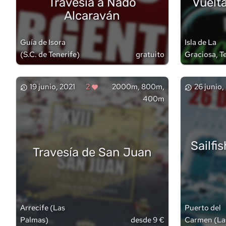
Travesía a Nado
Vuelta
Alcaraván
Guía de Isora
Isla de La
(
S.C. de Tenerife
)
gratuito
Graciosa, T
(
Las Palma
19 junio, 2021
2
2000m, 800m,
26 junio,
400m
Sailfi
Travesía de San Juan
Arrecife
(
Las
Puerto del
Palmas
)
desde 9 €
Carmen
(
La