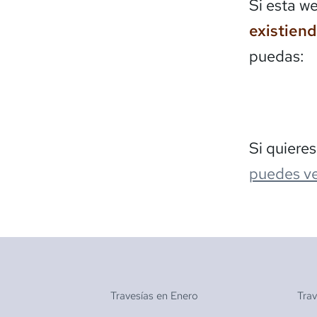
Si esta w
existien
puedas:
Si quiere
puedes ve
Travesías en
Enero
Tra