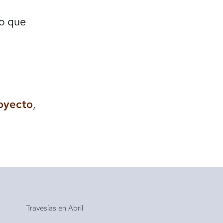
lo que
royecto
,
Travesías en
Abril