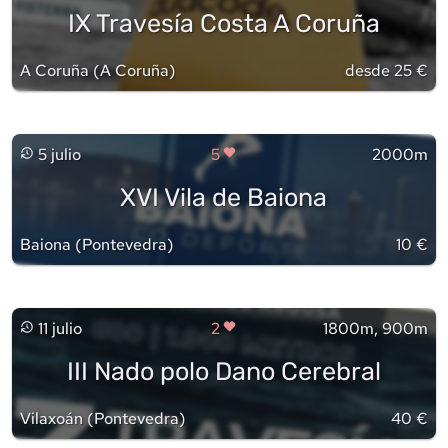
IX Travesía Costa A Coruña
A Coruña
(
A Coruña
)
desde 25 €
5 julio
5
2000m
XVI Vila de Baiona
Baiona
(
Pontevedra
)
10 €
11 julio
2
1800m, 900m
III Nado polo Dano Cerebral
Vilaxoán
(
Pontevedra
)
40 €