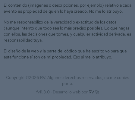
El contenido (imágenes o descripciones, por ejemplo) relativo a cada
evento es propiedad de quien lo haya creado. No me lo atribuyo.
No me responsabilizo de la veracidad o exactitud de los datos
(aunque intento que todo sea lo más preciso posible). Lo que hagas
con ellos, las decisiones que tomes, y cualquier actividad derivada, es
responsabilidad tuya.
El diseño de la web y la parte del código que he escrito yo para que
esta funcione sí son de mi propiedad. Eso sí me lo atribuyo.
Copyright ©
2026
RV. Algunos derechos reservados, no me copies
porfa.
fv11.3.0 ·
Desarrollo web por
RV
🚀