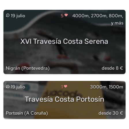
19 julio
5
4000m, 2700m, 800m,
y más
XVI Travesía Costa Serena
Nigrán
(
Pontevedra
)
desde 8 €
19 julio
1
3000m, 1500m
Travesía Costa Portosín
Portosín
(
A Coruña
)
desde 30 €