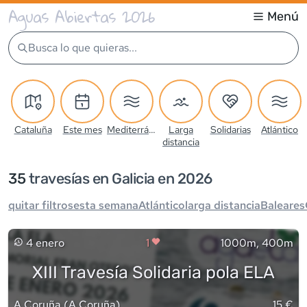
Aguas Abiertas 2026
Menú
Busca lo que quieras...
Cataluña
Este mes
Mediterráneo
Larga
Solidarias
Atlántico
distancia
35
travesía
s
en Galicia en 2026
quitar filtros
esta semana
Atlántico
larga distancia
Baleares
4 enero
1
1000m, 400m
XIII Travesía Solidaria pola ELA
A Coruña
(
A Coruña
)
15 €