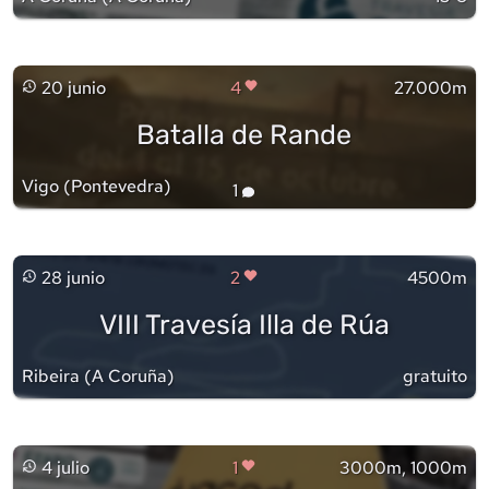
20 junio
4
27.000m
Batalla de Rande
Vigo
(
Pontevedra
)
1
28 junio
2
4500m
VIII Travesía Illa de Rúa
Ribeira
(
A Coruña
)
gratuito
4 julio
1
3000m, 1000m