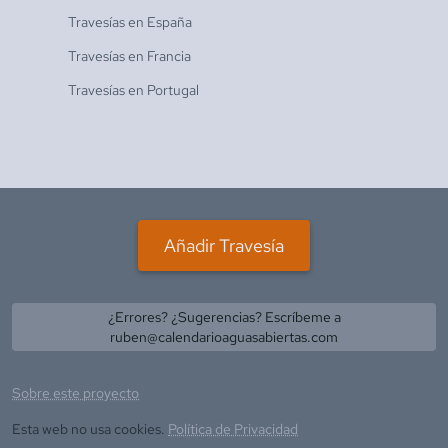
Travesías en
España
Travesías en
Francia
Travesías en
Portugal
Añadir Travesía
¿Errores? ¿Sugerencias? Escríbeme a
ruben@calendarioaguasabiertas.com
Sobre este proyecto
Esta web no usa cookies.
Política de Privacidad