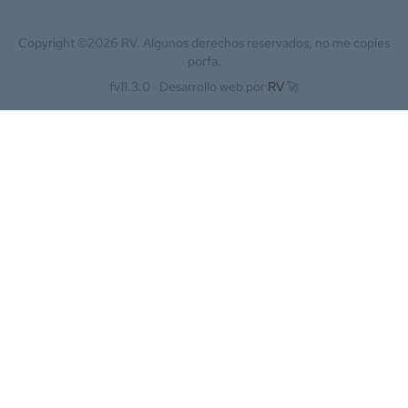
Copyright ©
2026
RV. Algunos derechos reservados, no me copies
porfa.
fv11.3.0 ·
Desarrollo web por
RV
🚀