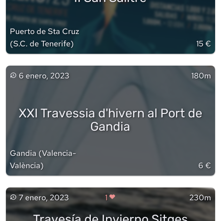
Puerto de Sta Cruz
(
S.C. de Tenerife
)
15 €
6 enero, 2023
180m
XXI Travessia d'hivern al Port de
Gandia
Gandia
(
Valencia-
València
)
6 €
7 enero, 2023
1
230m
Travesía de Invierno Sitges