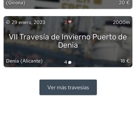
(
Girona
)
20 €
29 enero, 2023
3
2000m
VII Travesía de Invierno Puerto de
Denia
Denia
(
Alicante
)
18 €
4
Ver más travesías