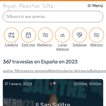
Aguas Abiertas 2026
Menú
Busca lo que quieras...
Cataluña
Este mes
Mediterráneo
Larga
Solidarias
Atlántico
distancia
367
travesía
s
en España en 2023
quitar filtros
esta semana
Atlántico
larga distancia
Baleares
1 enero, 2023
9
2000m, 1000m
II San Salitre