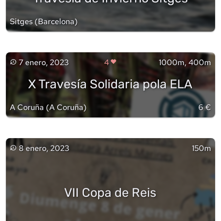
Sitges
(
Barcelona
)
7 enero, 2023
4
1000m, 400m
X Travesía Solidaria pola ELA
A Coruña
(
A Coruña
)
6 €
8 enero, 2023
150m
VII Copa de Reis