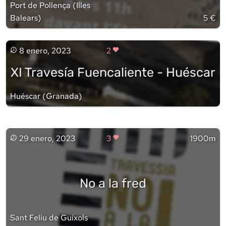
Port de Pollença
(
Illes
Balears
)
5 €
8 enero, 2023
2
XI Travesía Fuencaliente - Huéscar
Huéscar
(
Granada
)
29 enero, 2023
3
1900m
No a la fred
Sant Feliu de Guíxols